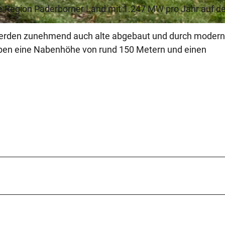
die Region Paderborner Land mit 1.247 MW pro Jahr auf d
werden zunehmend auch alte abgebaut und durch modern
haben eine Nabenhöhe von rund 150 Metern und einen