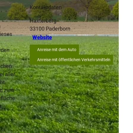
Kontaktdaten
Haxterberg
n
33100
Paderborn
ieses
Website
SA
rden
Anreise mit dem Auto
Anreise mit öffentlichen Verkehrsmitteln
schen
l aller
ht.
nd zum
hfläche
r