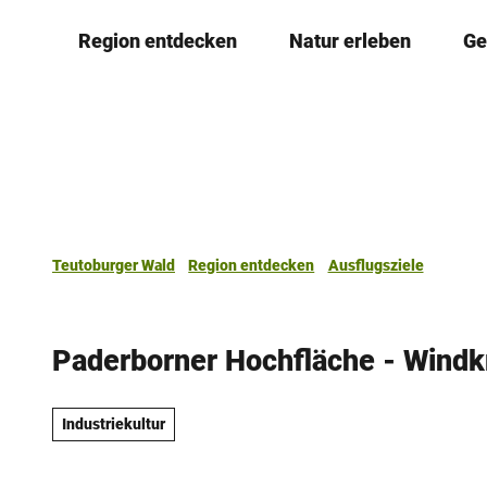
Z
Region entdecken
Natur erleben
Ge
u
m
I
n
h
a
l
t
Teutoburger Wald
Region entdecken
Ausflugsziele
Paderborner Hochfläche - Windk
Industriekultur