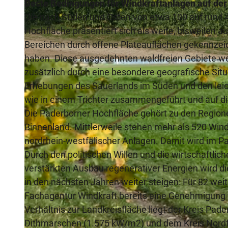
Beste Bedingungen für Windkraftanlagen auf de
Die nach Süden und Osten von etwa 100 auf rund 4
Hochfläche präsentiert sich als weite, bisweilen a
Bereichen durch offene Plateauflächen gekennzeich
haben. Diese ausgedehnten waldfreien Gebiete wei
© Verkehrsverein Paderborn e.V., K. H. Schäfer |
CC-BY-SA
zusätzlich durch eine besondere geografische Sit
Erhebungen des Sauerlands im Süden und den lei
wie in einem Trichter zusammengeführt und auf dies
Die Paderborner Hochfläche gehört zu den Region
Binnenland. Mittlerweile stehen mehr als 520 Wind
nordrhein-westfälischer Anlagen. Damit wird im P
Durch den politischen Willen und die wirtschaftli
verstärkten Ausbau regenerativer Energien wird d
in den nächsten Jahren weiter steigen: Für 82 we
Fachagentur Windkraft bereits eine Genehmigung vo
Verhältnis zur Landkreisfläche liegt der Kreis Pad
Dithmarschen (1.575 kW/m2) und dem Kreis Nordfri