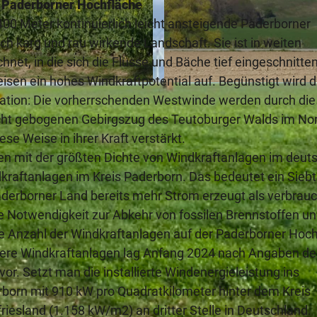
r Paderborner Hochfläche
00 Meter kontinuierlich leicht ansteigende Paderborner
uch karg und rau wirkende Landschaft. Sie ist in weiten
net, in die sich die Flüsse und Bäche tief eingeschnitte
sen ein hohes Windkraftpotential auf. Begünstigt wird d
© Verkehrsverein Paderborn e.V., K. H. Schäfer |
CC-BY-
uation: Die vorherrschenden Westwinde werden durch die
cht gebogenen Gebirgszug des Teutoburger Walds im No
e Weise in ihrer Kraft verstärkt.
en mit der größten Dichte von Windkraftanlagen im deut
kraftanlagen im Kreis Paderborn. Das bedeutet ein Siebte
aderborner Land bereits mehr Strom erzeugt als verbrauc
che Notwendigkeit zur Abkehr von fossilen Brennstoffen u
ie Anzahl der Windkraftanlagen auf der Paderborner Hoc
itere Windkraftanlagen lag Anfang 2024 nach Angaben de
r. Setzt man die installierte Windenergieleistung ins
erborn mit 910 kW pro Quadratkilometer hinter dem Kreis
esland (1.158 kW/m2) an dritter Stelle in Deutschland.