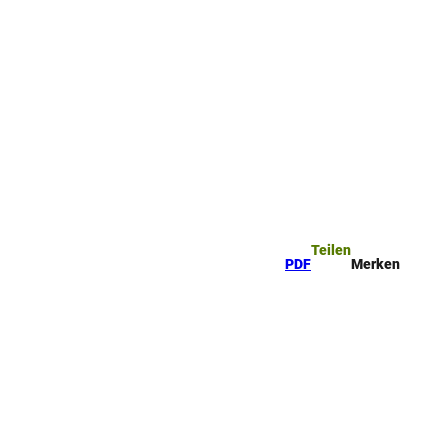
ttel
che
Teilen
PDF
Merken