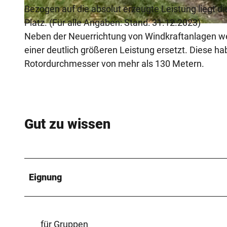
Bezogen auf die absolut erzeugte Leistung liegt 
Platz. (Für alle Angaben: Stand: 31.12.2023)
© Verkehrsverein Paderborn e.V., K. H. Schäfer |
CC-BY-SA
Neben der Neuerrichtung von Windkraftanlagen 
einer deutlich größeren Leistung ersetzt. Diese 
Rotordurchmesser von mehr als 130 Metern.
Gut zu wissen
Eignung
für Gruppen