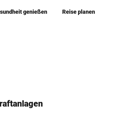
sundheit genießen
Reise planen
T
Merkze
Su
e
i
l
e
n
raftanlagen