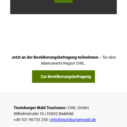
V
i
d
e
o
Jetzt an der Bevölkerungsbefragung teilnehmen
– für eine
a
© Teutoburger Wald Tourismus / P. Gawandtka
© T. Goedeck
lebenswerte Region OWL.
b
s
Zur Bevölkerungsbefragung
p
i
e
l
e
Teutoburger Wald Tourismus
| ­OWL GmbH
Wilhelmstraße 1b | ­33602 Bielefeld
n
+49 521 96733 250 |
­info@teutoburgerwald.de