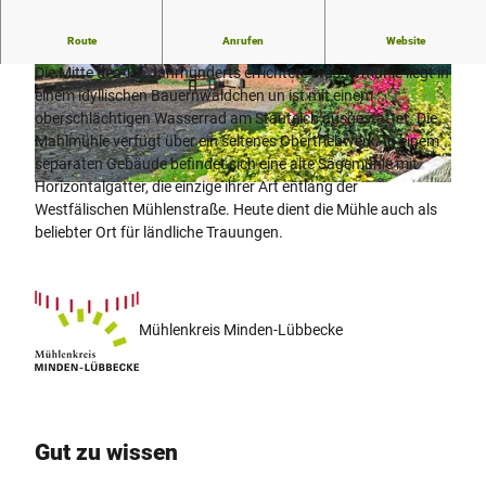
Route
Anrufen
Website
Plaggenmühle Döhren
Die Mitte des 18. Jahrhunderts errichtete Wassermühle liegt in
© Winfried Hedrich, Mühlenkreis Minden-Lübb
© Mühlenkreis Minden-Lübbecke
einem idyllischen Bauernwäldchen un ist mit einem
ecke
oberschlächtigen Wasserrad am Stauteich ausgestattet. Die
Mahlmühle verfügt über ein seltenes Obertriebwerk. In einem
separaten Gebäude befindet sich eine alte Sägemühle mit
Horizontalgatter, die einzige ihrer Art entlang der
© G. Hedrich, Mühlenkreis Minden-Lübbecke
Westfälischen Mühlenstraße. Heute dient die Mühle auch als
beliebter Ort für ländliche Trauungen.
Mühlenkreis Minden-Lübbecke
Gut zu wissen