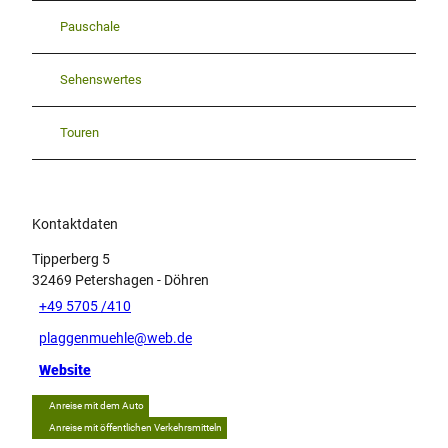
Pauschale
Sehenswertes
Touren
Kontaktdaten
Tipperberg 5
32469
Petershagen
- Döhren
+49 5705 /410
plaggenmuehle@web.de
Website
Anreise mit dem Auto
Anreise mit öffentlichen Verkehrsmitteln