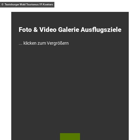
d
© Teutoburger Wald Tourismus / P. Koetters
e
c
k
e
Foto & Video ­Galerie ­Ausflugsziele
n
!
... klicken zum Vergrößern