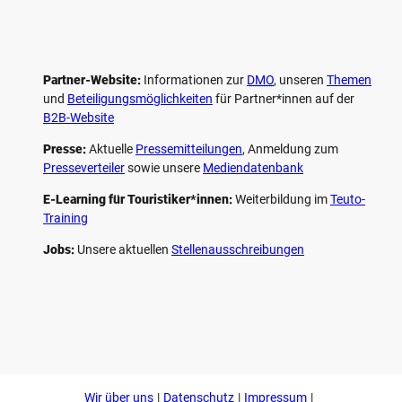
Partner-Website:
Informationen zur
DMO
, unseren ­
Themen
und
Beteiligungs­möglichkeiten
für Partner*innen auf der
B2B-Website
Presse:
Aktuelle
Pressemitteilungen
, Anmeldung zum
Presseverteiler
sowie unsere
Mediendatenbank
E-Learning für Touristiker*innen:
Weiterbildung im
Teuto-
Training
Jobs:
Unsere aktuellen
Stellenausschreibungen
F
P
Y
I
a
i
o
n
c
n
u
s
e
t
t
t
b
e
u
a
o
r
b
g
Wir über uns
Datenschutz
Impressum
o
e
e
r