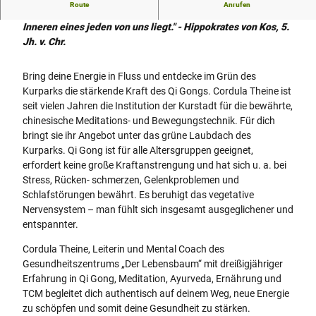
Route
Anrufen
"Die wirksamste Medizin ist die natürliche Heilkraft, die im
Inneren eines jeden von uns liegt." - Hippokrates von Kos, 5.
Jh. v. Chr.
Bring deine Energie in Fluss und entdecke im Grün des
Kurparks die stärkende Kraft des Qi Gongs. Cordula Theine ist
seit vielen Jahren die Institution der Kurstadt für die bewährte,
chinesische Meditations- und Bewegungstechnik. Für dich
bringt sie ihr Angebot unter das grüne Laubdach des
Kurparks. Qi Gong ist für alle Altersgruppen geeignet,
erfordert keine große Kraftanstrengung und hat sich u. a. bei
Stress, Rücken- schmerzen, Gelenkproblemen und
Schlafstörungen bewährt. Es beruhigt das vegetative
Nervensystem – man fühlt sich insgesamt ausgeglichener und
entspannter.
Cordula Theine, Leiterin und Mental Coach des
Gesundheitszentrums „Der Lebensbaum“ mit dreißigjähriger
Erfahrung in Qi Gong, Meditation, Ayurveda, Ernährung und
TCM begleitet dich authentisch auf deinem Weg, neue Energie
zu schöpfen und somit deine Gesundheit zu stärken.