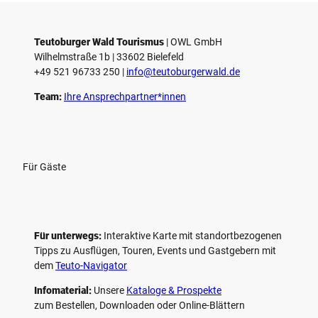
e
l
e
Teutoburger Wald Tourismus
| ­OWL GmbH
Wilhelmstraße 1b | ­33602 Bielefeld
n
+49 521 96733 250 |
­info@teutoburgerwald.de
Team:
Ihre Ansprechpartner*innen
Für Gäste
Für unterwegs:
Interaktive Karte mit standort­bezogenen
Tipps zu Ausflügen, Touren, Events und Gastgebern mit
dem
Teuto-Navigator
Infomaterial:
Unsere
Kataloge & Prospekte
zum Bestellen, Downloaden oder Online-Blättern