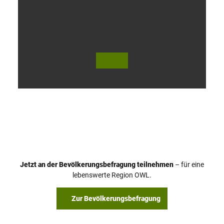
V
i
d
e
o
Jetzt an der Bevölkerungsbefragung teilnehmen
– für eine
a
© Teutoburger Wald Tourismus / P. Gawandtka
© T. Goedeck
lebenswerte Region OWL.
b
s
Zur Bevölkerungsbefragung
p
i