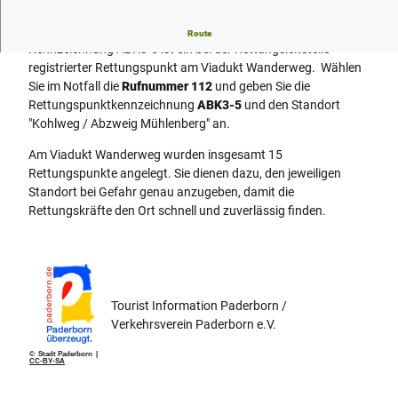
Der Rettungspunkt "Kohlweg / Abzweig Mühlenberg" mit der
Route
Kennzeichnung ABK3-5 ist ein bei der Rettungsleitstelle
registrierter Rettungspunkt am Viadukt Wanderweg. Wählen
Sie im Notfall die
Rufnummer 112
und geben Sie die
Rettungspunktkennzeichnung
ABK3-5
und den Standort
"Kohlweg / Abzweig Mühlenberg" an.
Am Viadukt Wanderweg wurden insgesamt 15
Rettungspunkte angelegt. Sie dienen dazu, den jeweiligen
Standort bei Gefahr genau anzugeben, damit die
Rettungskräfte den Ort schnell und zuverlässig finden.
Tourist Information Paderborn /
Verkehrsverein Paderborn e.V.
© Stadt Paderborn |
CC-BY-SA