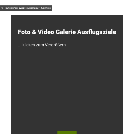
/ J. M
otzny
t
d
© Teutoburger Wald Tourismus / P. Koetters
e
c
k
e
Foto & Video ­Galerie ­Ausflugsziele
n
!
... klicken zum Vergrößern