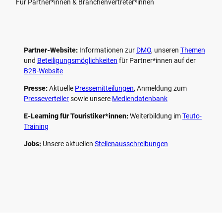
Für Partner*innen & Branchenvertreter*innen
Partner-Website:
Informationen zur
DMO
, unseren ­
Themen
und
Beteiligungs­möglichkeiten
für Partner*innen auf der
B2B-Website
Presse:
Aktuelle
Pressemitteilungen
, Anmeldung zum
Presseverteiler
sowie unsere
Mediendatenbank
E-Learning für Touristiker*innen:
Weiterbildung im
Teuto-
Training
Jobs:
Unsere aktuellen
Stellenausschreibungen
F
P
Y
I
a
i
o
n
c
n
u
s
e
t
t
t
b
e
u
a
o
r
b
g