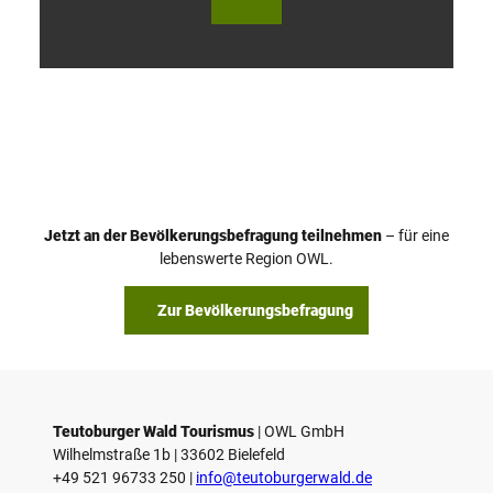
V
i
d
e
o
Jetzt an der Bevölkerungsbefragung teilnehmen
– für eine
a
© Teutoburger Wald Tourismus / P. Gawandtka
© T. Goedeck
lebenswerte Region OWL.
b
s
Zur Bevölkerungsbefragung
p
i
e
l
e
Teutoburger Wald Tourismus
| ­OWL GmbH
Wilhelmstraße 1b | ­33602 Bielefeld
n
+49 521 96733 250 |
­info@teutoburgerwald.de