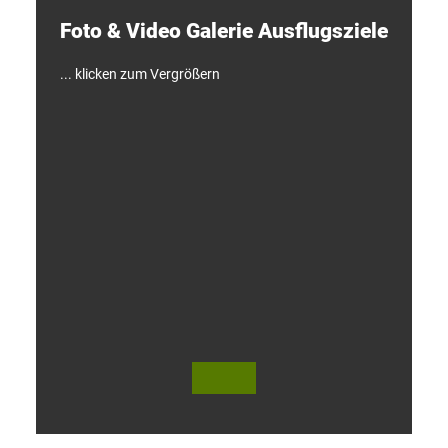
e
Foto & Video ­Galerie ­Ausflugsziele
n
!
... klicken zum Vergrößern