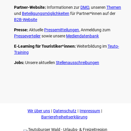
Partner-Website:
Informationen zur
DMO
, unseren ­
Themen
und
Beteiligungs­möglichkeiten
für Partner*innen auf der
B2B-Website
Presse:
Aktuelle
Pressemitteilungen
, Anmeldung zum
Presseverteiler
sowie unsere
Mediendatenbank
E-Learning für Touristiker*innen:
Weiterbildung im
Teuto-
Training
Jobs:
Unsere aktuellen
Stellenausschreibungen
F
P
Y
I
a
i
o
n
c
n
u
s
e
t
t
t
b
e
u
a
o
r
b
g
Wir über uns
Datenschutz
Impressum
o
e
e
r
k
s
a
Barrierefreiheitserklärung
t
m