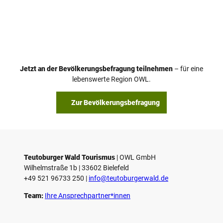
V
i
d
e
o
Jetzt an der Bevölkerungsbefragung teilnehmen
– für eine
a
© Teutoburger Wald Tourismus / P. Gawandtka
© T. Goedeck
lebenswerte Region OWL.
b
s
Zur Bevölkerungsbefragung
p
i
e
l
e
Teutoburger Wald Tourismus
| ­OWL GmbH
Wilhelmstraße 1b | ­33602 Bielefeld
n
+49 521 96733 250 |
­info@teutoburgerwald.de
Team:
Ihre Ansprechpartner*innen