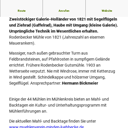
Route
Anrufen
Website
Rodenbecker Mühle
Zweistöckiger Galerie-Holländer von 1821 mit Segelflügeln
und Ziehrad (Gaffelrad), Haube mit Umgang (kleine Galerie).
Ursprüngliche Technik im Wesentlichen erhalten.
Rodenbecker Mühle von 1821 (Jahreszahl an eisernen
Mauerankern).
Massiger, nach außen gebrauchter Turm aus
Feldbrandsteinen, auf Pfahlrosten in sumpfigem Gelände
errichtet. Frühere Rodenbecker Gutsmühle. 1903 an
Wetterseite verputzt. Nie mit Windrose, immer mit Kettenzug
in Wind gestellt. Schindelkappe und hölzerner Umgang,
Segelflügel. Ansprechpartner:
Hermann Bickmeier
Einige der 44 Mühlen im Mühlenkreis bieten an Mahl- und
Backtagen ein Kultur- und Unterhaltungsprogramm mit
Mühlenführungen an.
Die aktuellen Mahl- und Backtage finden Sie unter
www.muehlenverein-minden-luebbecke.de