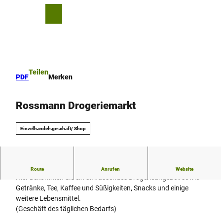
Z
u
T
Merkzettel
Suche
Menü
m
e
I
i
n
l
h
e
a
n
Teilen
PDF
Merken
l
t
Rossmann Drogeriemarkt
Einzelhandelsgeschäft/ Shop
Drogeriemarkt in der Innenstadt.
Route
Anrufen
Website
Hier bekommen Sie ein umfassendes Drogerieangebot sowie
Getränke, Tee, Kaffee und Süßigkeiten, Snacks und einige
weitere Lebensmittel.
(Geschäft des täglichen Bedarfs)