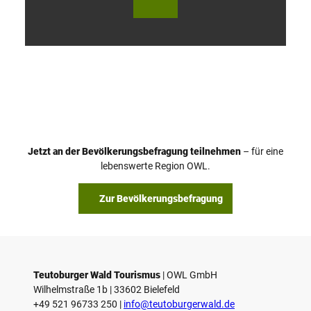
V
i
d
e
o
Jetzt an der Bevölkerungsbefragung teilnehmen
– für eine
a
© Teutoburger Wald Tourismus / P. Gawandtka
© T. Goedeck
lebenswerte Region OWL.
b
s
Zur Bevölkerungsbefragung
p
i
e
l
e
Teutoburger Wald Tourismus
| ­OWL GmbH
Wilhelmstraße 1b | ­33602 Bielefeld
n
+49 521 96733 250 |
­info@teutoburgerwald.de