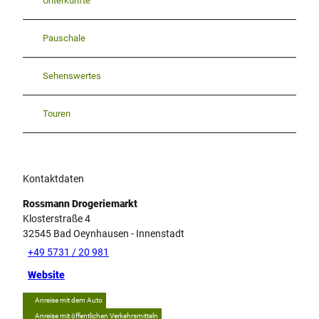
Unterkünfte
Pauschale
Sehenswertes
Touren
Kontaktdaten
Rossmann Drogeriemarkt
Klosterstraße 4
32545
Bad Oeynhausen
- Innenstadt
+49 5731 / 20 981
Website
Anreise mit dem Auto
Anreise mit öffentlichen Verkehrsmitteln