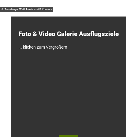
n
/ J. M
otzny
t
d
© Teutoburger Wald Tourismus / P. Koetters
e
c
k
e
Foto & Video ­Galerie ­Ausflugsziele
n
!
... klicken zum Vergrößern