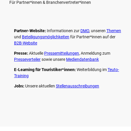
Für Partner*innen & Branchenvertreter*innen
Partner-Website:
Informationen zur
DMO
, unseren ­
Themen
und
Beteiligungs­möglichkeiten
für Partner*innen auf der
B2B-Website
Presse:
Aktuelle
Pressemitteilungen
, Anmeldung zum
Presseverteiler
sowie unsere
Mediendatenbank
E-Learning für Touristiker*innen:
Weiterbildung im
Teuto-
Training
Jobs:
Unsere aktuellen
Stellenausschreibungen
F
P
Y
I
a
i
o
n
c
n
u
s
e
t
t
t
b
e
u
a
o
r
b
g