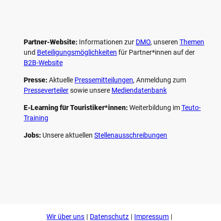
Partner-Website:
Informationen zur
DMO
, unseren ­
Themen
und
Beteiligungs­möglichkeiten
für Partner*innen auf der
B2B-Website
Presse:
Aktuelle
Pressemitteilungen
, Anmeldung zum
Presseverteiler
sowie unsere
Mediendatenbank
E-Learning für Touristiker*innen:
Weiterbildung im
Teuto-
Training
Jobs:
Unsere aktuellen
Stellenausschreibungen
F
P
Y
I
a
i
o
n
c
n
u
s
e
t
t
t
b
e
u
a
o
r
b
g
Wir über uns
Datenschutz
Impressum
o
e
e
r