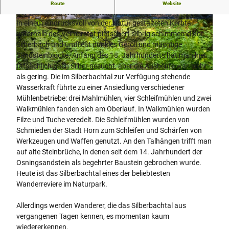
Das Silberbachtal nahe der Ortschaft Leopoldstal gilt als eine
Route
Website
der schönsten Wanderregionen im Naturpark.
In einem eindrucksvoll von der Natur gestalteten Kerbtal
© Werner Wilmes |
CC-BY-SA
© Andreas Hub, Teutoburger Wald Tourismus
unterhalb des Velmerstot plätschert silbrig schimmernd der
Silberbach und umfließt dunkles Geröll und mächtige
Sandsteinblöcke. Anfang des 18. Jahrhunderts hat man hier
tatsächlich nach Silber gesucht, aber die Ausbeute war mehr
© Teutoburger Wald Tourismus, D. Ketz
als gering. Die im Silberbachtal zur Verfügung stehende
Wasserkraft führte zu einer Ansiedlung verschiedener
Mühlenbetriebe: drei Mahlmühlen, vier Schleifmühlen und zwei
Walkmühlen fanden sich am Oberlauf. In Walkmühlen wurden
Filze und Tuche veredelt. Die Schleifmühlen wurden von
Schmieden der Stadt Horn zum Schleifen und Schärfen von
Werkzeugen und Waffen genutzt. An den Talhängen trifft man
auf alte Steinbrüche, in denen seit dem 14. Jahrhundert der
Osningsandstein als begehrter Baustein gebrochen wurde.
Heute ist das Silberbachtal eines der beliebtesten
Wanderreviere im Naturpark.
Allerdings werden Wanderer, die das Silberbachtal aus
vergangenen Tagen kennen, es momentan kaum
wiedererkennen.