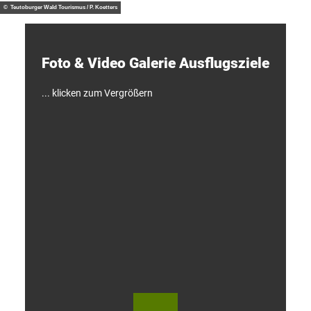
d
© Teutoburger Wald Tourismus / P. Koetters
e
c
k
e
Foto & Video ­Galerie ­Ausflugsziele
n
!
... klicken zum Vergrößern