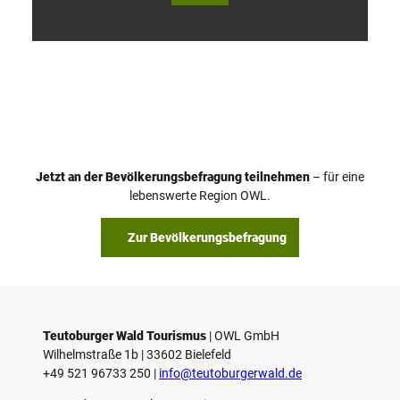
V
i
d
e
o
Jetzt an der Bevölkerungsbefragung teilnehmen
– für eine
a
© Teutoburger Wald Tourismus / P. Gawandtka
© T. Goedeck
lebenswerte Region OWL.
b
s
Zur Bevölkerungsbefragung
p
i
e
l
e
Teutoburger Wald Tourismus
| ­OWL GmbH
Wilhelmstraße 1b | ­33602 Bielefeld
n
+49 521 96733 250 |
­info@teutoburgerwald.de