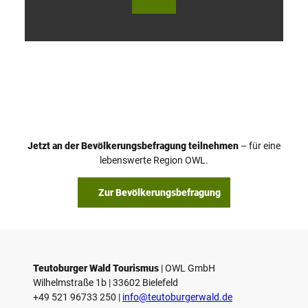
V
i
d
e
o
Jetzt an der Bevölkerungsbefragung teilnehmen
– für eine
a
© Teutoburger Wald Tourismus / P. Gawandtka
© T. Goedeck
lebenswerte Region OWL.
b
s
Zur Bevölkerungsbefragung
p
i
e
l
e
Teutoburger Wald Tourismus
| ­OWL GmbH
Wilhelmstraße 1b | ­33602 Bielefeld
n
+49 521 96733 250 |
­info@teutoburgerwald.de