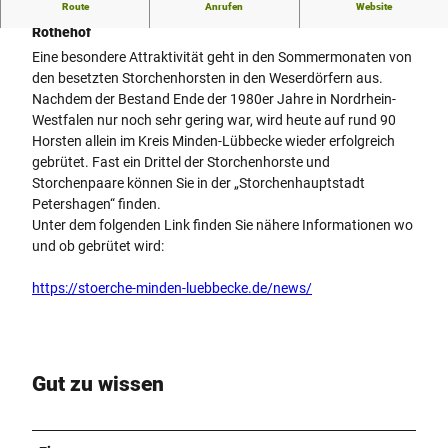
Route
Anrufen
Website
Storchenhaupstadt an der Weser - Storchenhorst Frille I
Rothehof
Eine besondere Attraktivität geht in den Sommermonaten von
den besetzten Storchenhorsten in den Weserdörfern aus.
Nachdem der Bestand Ende der 1980er Jahre in Nordrhein-
Westfalen nur noch sehr gering war, wird heute auf rund 90
Horsten allein im Kreis Minden-Lübbecke wieder erfolgreich
gebrütet. Fast ein Drittel der Storchenhorste und
Storchenpaare können Sie in der „Storchenhauptstadt
Petershagen“ finden.
Unter dem folgenden Link finden Sie nähere Informationen wo
und ob gebrütet wird:
https://stoerche-minden-luebbecke.de/news/
Gut zu wissen