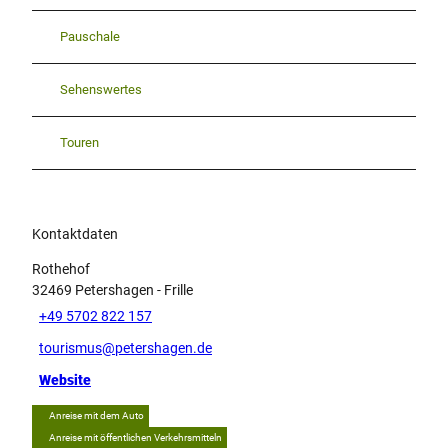
Pauschale
Sehenswertes
Touren
Kontaktdaten
Rothehof
32469
Petershagen
- Frille
+49 5702 822 157
tourismus@petershagen.de
Website
Anreise mit dem Auto
Anreise mit öffentlichen Verkehrsmitteln