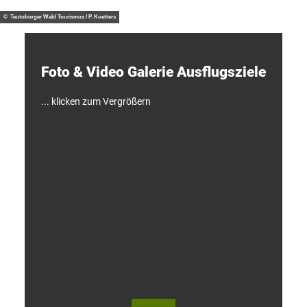
/ J. M
otzny
t
d
© Teutoburger Wald Tourismus / P. Koetters
e
c
k
e
Foto & Video ­Galerie ­Ausflugsziele
n
!
... klicken zum Vergrößern