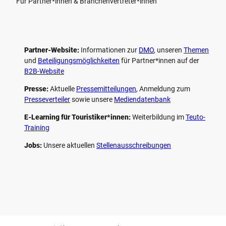
Für Partner*innen & Branchenvertreter*innen
Partner-Website:
Informationen zur
DMO
, unseren ­
Themen
und
Beteiligungs­möglichkeiten
für Partner*innen auf der
B2B-Website
Presse:
Aktuelle
Pressemitteilungen
, Anmeldung zum
Presseverteiler
sowie unsere
Mediendatenbank
E-Learning für Touristiker*innen:
Weiterbildung im
Teuto-
Training
Jobs:
Unsere aktuellen
Stellenausschreibungen
F
P
Y
I
a
i
o
n
c
n
u
s
e
t
t
t
b
e
u
a
o
r
b
g