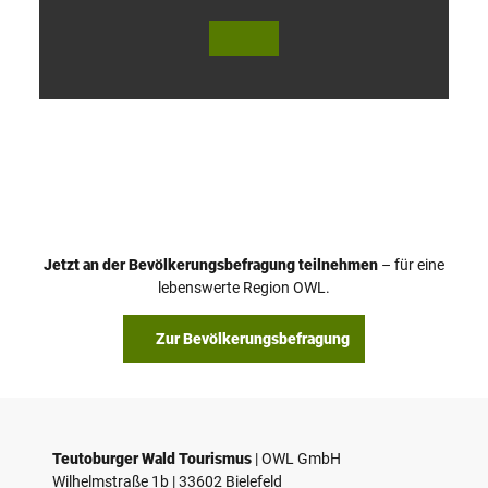
V
i
d
e
o
Jetzt an der Bevölkerungsbefragung teilnehmen
– für eine
a
© Teutoburger Wald Tourismus / P. Gawandtka
© T. Goedeck
lebenswerte Region OWL.
b
s
Zur Bevölkerungsbefragung
p
i
e
l
e
Teutoburger Wald Tourismus
| ­OWL GmbH
Wilhelmstraße 1b | ­33602 Bielefeld
n