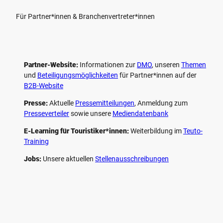
Für Partner*innen & Branchenvertreter*innen
Partner-Website:
Informationen zur
DMO
, unseren ­
Themen
und
Beteiligungs­möglichkeiten
für Partner*innen auf der
B2B-Website
Presse:
Aktuelle
Pressemitteilungen
, Anmeldung zum
Presseverteiler
sowie unsere
Mediendatenbank
E-Learning für Touristiker*innen:
Weiterbildung im
Teuto-
Training
Jobs:
Unsere aktuellen
Stellenausschreibungen
F
P
Y
I
a
i
o
n
c
n
u
s
e
t
t
t