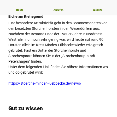
Route
Anrufen
Website
Storchenhauptstadt an der Weser - Storchenhorst Jössen IX
Eiche am Riehegrund
Eine besondere Attraktivität geht in den Sommermonaten von
den besetzten Storchenhorsten in den Weserdörfern aus.
Nachdem der Bestand Ende der 1980er Jahre in Nordrhein-
Westfalen nur noch sehr gering war, wird heute auf rund 90
Horsten allein im Kreis Minden-Lübbecke wieder erfolgreich
gebrütet. Fast ein Drittel der Storchenhorste und
Storchenpaare können Sie in der „Storchenhauptstadt
Petershagen“ finden.
Unter dem folgenden Link finden Sie nähere Informationen wo
und ob gebrütet wird:
https://stoerche-minden-luebbecke.de/news/
Gut zu wissen