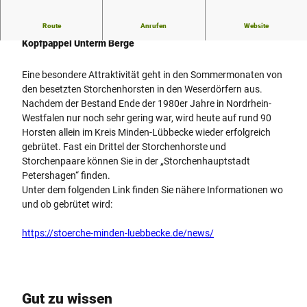
Route
Anrufen
Website
Storchenhauptstadt an der Weser - Storchenhorst Lahde
Kopfpappel Unterm Berge
Eine besondere Attraktivität geht in den Sommermonaten von
den besetzten Storchenhorsten in den Weserdörfern aus.
Nachdem der Bestand Ende der 1980er Jahre in Nordrhein-
Westfalen nur noch sehr gering war, wird heute auf rund 90
Horsten allein im Kreis Minden-Lübbecke wieder erfolgreich
gebrütet. Fast ein Drittel der Storchenhorste und
Storchenpaare können Sie in der „Storchenhauptstadt
Petershagen“ finden.
Unter dem folgenden Link finden Sie nähere Informationen wo
und ob gebrütet wird:
https://stoerche-minden-luebbecke.de/news/
Gut zu wissen