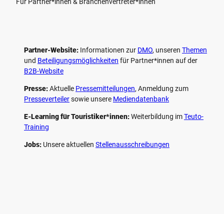
Für Partner*innen & Branchenvertreter*innen
Partner-Website:
Informationen zur
DMO
, unseren ­
Themen
und
Beteiligungs­möglichkeiten
für Partner*innen auf der
B2B-Website
Presse:
Aktuelle
Pressemitteilungen
, Anmeldung zum
Presseverteiler
sowie unsere
Mediendatenbank
E-Learning für Touristiker*innen:
Weiterbildung im
Teuto-
Training
Jobs:
Unsere aktuellen
Stellenausschreibungen
F
P
Y
I
a
i
o
n
c
n
u
s
e
t
t
t
b
e
u
a
o
r
b
g