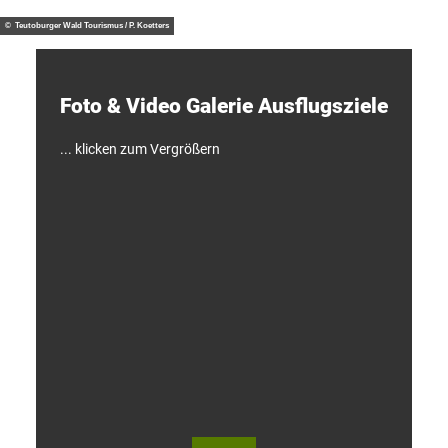
/ J. M
otzny
t
d
© Teutoburger Wald Tourismus / P. Koetters
e
c
k
e
Foto & Video ­Galerie ­Ausflugsziele
n
!
... klicken zum Vergrößern