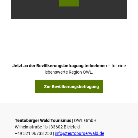
V
i
d
e
o
Jetzt an der Bevölkerungsbefragung teilnehmen
– für eine
a
© Teutoburger Wald Tourismus / P. Gawandtka
© T. Goedeck
lebenswerte Region OWL.
b
s
Zur Bevölkerungsbefragung
p
i
e
l
e
Teutoburger Wald Tourismus
| ­OWL GmbH
Wilhelmstraße 1b | ­33602 Bielefeld
n
+49 521 96733 250 |
­info@teutoburgerwald.de