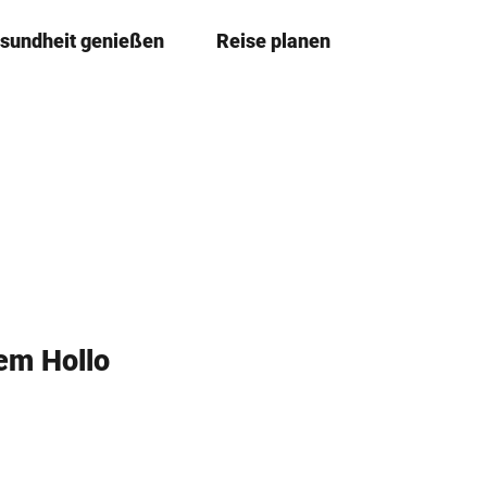
sundheit genießen
Reise planen
T
Merkze
Su
e
i
l
e
n
em Hollo