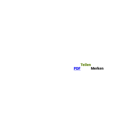
ttel
che
Teilen
PDF
Merken