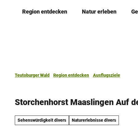
Z
Region entdecken
Natur erleben
Ge
u
m
I
n
h
a
l
t
Teutoburger Wald
Region entdecken
Ausflugsziele
Storchenhorst Maaslingen Auf d
Sehenswürdigkeit divers
Naturerlebnisse divers