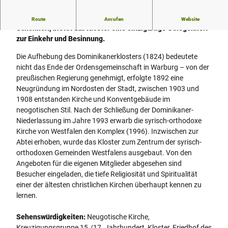
Eingebettet in eine Landschaft von eindrucksvoller
Route
Anrufen
Website
Schönheit, bietet das Kloster eine einzigartige Gelegenheit
zur Einkehr und Besinnung.
Die Aufhebung des Dominikanerklosters (1824) bedeutete
nicht das Ende der Ordensgemeinschaft in Warburg – von der
preußischen Regierung genehmigt, erfolgte 1892 eine
Neugründung im Nordosten der Stadt, zwischen 1903 und
1908 entstanden Kirche und Konventgebäude im
neogotischen Stil. Nach der Schließung der Dominikaner-
Niederlassung im Jahre 1993 erwarb die syrisch-orthodoxe
Kirche von Westfalen den Komplex (1996). Inzwischen zur
Abtei erhoben, wurde das Kloster zum Zentrum der syrisch-
orthodoxen Gemeinden Westfalens ausgebaut. Von den
Angeboten für die eigenen Mitglieder abgesehen sind
Besucher eingeladen, die tiefe Religiosität und Spiritualität
einer der ältesten christlichen Kirchen überhaupt kennen zu
lernen.
Sehenswürdigkeiten:
Neugotische Kirche,
Kreuzigungsgruppe 15./17. Jahrhundert, Kloster, Friedhof des