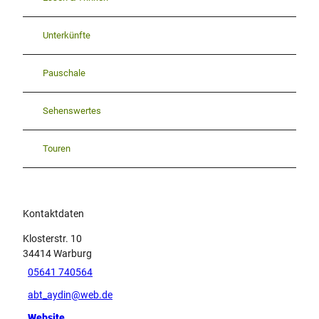
Unterkünfte
Pauschale
Sehenswertes
Touren
Kontaktdaten
Klosterstr. 10
34414
Warburg
05641 740564
abt_aydin@web.de
Website