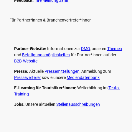
Feedback:
Ihre Meinung zählt!
Für Partner*innen & Branchenvertreter*innen
Partner-Website:
Informationen zur
DMO
, unseren ­
Themen
und
Beteiligungs­möglichkeiten
für Partner*innen auf der
B2B-Website
Presse:
Aktuelle
Pressemitteilungen
, Anmeldung zum
Presseverteiler
sowie unsere
Mediendatenbank
E-Learning für Touristiker*innen:
Weiterbildung im
Teuto-
Training
Jobs:
Unsere aktuellen
Stellenausschreibungen
F
P
Y
I