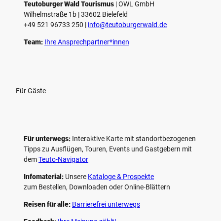
e
Teutoburger Wald Tourismus
| ­OWL GmbH
Wilhelmstraße 1b | ­33602 Bielefeld
n
+49 521 96733 250 |
­info@teutoburgerwald.de
Team:
Ihre Ansprechpartner*innen
Für Gäste
Für unterwegs:
Interaktive Karte mit standort­bezogenen
Tipps zu Ausflügen, Touren, Events und Gastgebern mit
dem
Teuto-Navigator
Infomaterial:
Unsere
Kataloge & Prospekte
zum Bestellen, Downloaden oder Online-Blättern
Reisen für alle:
Barrierefrei unterwegs