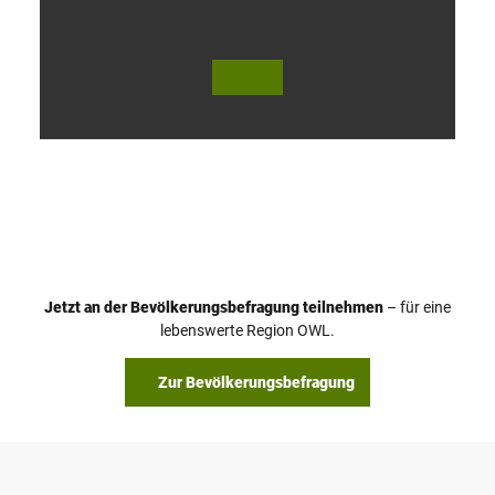
V
i
d
e
o
Jetzt an der Bevölkerungsbefragung teilnehmen
– für eine
a
© Teutoburger Wald Tourismus / P. Gawandtka
© T. Goedeck
lebenswerte Region OWL.
b
s
Zur Bevölkerungsbefragung
p
i
e
l