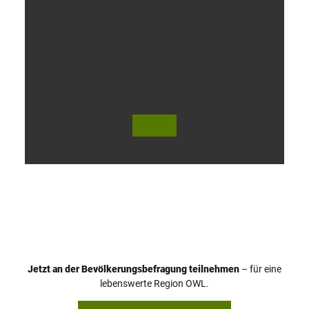
V
i
d
e
o
Jetzt an der Bevölkerungsbefragung teilnehmen
– für eine
a
© Teutoburger Wald Tourismus / P. Gawandtka
© T. Goedeck
lebenswerte Region OWL.
b