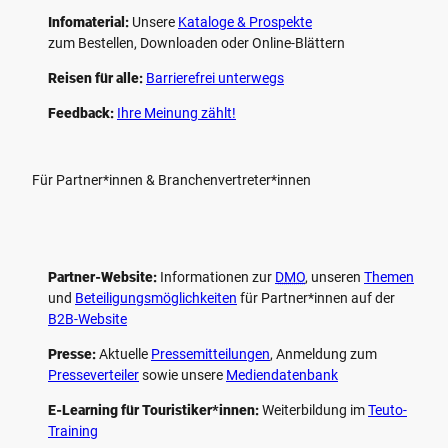
Infomaterial:
Unsere
Kataloge & Prospekte
zum Bestellen, Downloaden oder Online-Blättern
Reisen für alle:
Barrierefrei unterwegs
Feedback:
Ihre Meinung zählt!
Für Partner*innen & Branchenvertreter*innen
Partner-Website:
Informationen zur
DMO
, unseren ­
Themen
und
Beteiligungs­möglichkeiten
für Partner*innen auf der
B2B-Website
Presse:
Aktuelle
Pressemitteilungen
, Anmeldung zum
Presseverteiler
sowie unsere
Mediendatenbank
E-Learning für Touristiker*innen:
Weiterbildung im
Teuto-
Training