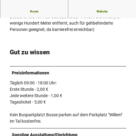
Wander- und Busparkplatz am Kaiser-Wilhelm-Denkmal
Route
Website
Besuchen Sie von hier aus das Kaiser-Wilhelm-Denkmal (nur
wenige Hundert Meter entfernt, auch für gehbehinderte
Personen geeignet, da barrierefrei erreichbar)
Gut zu wissen
Preisinformationen
Täglich 09:00 - 18:00 Uhr:
Erste Stunde - 2,00 €
Jede weitere Stunde - 1,00 €
Tagesticket - 5,00 €
Kein Busparkplatz! Busse parken auf dem Parkplatz "Willem"
im Tal kostenfrei.
Sonstige Ausstattung/Einrichtung