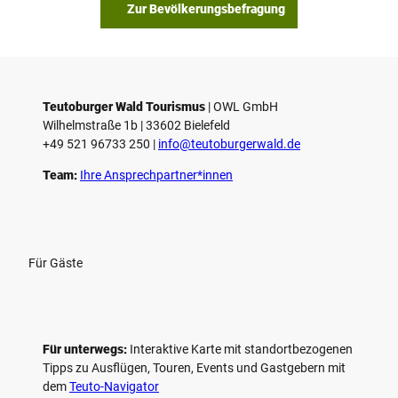
s
Zur Bevölkerungsbefragung
p
i
e
l
e
Teutoburger Wald Tourismus
| ­OWL GmbH
Wilhelmstraße 1b | ­33602 Bielefeld
n
+49 521 96733 250 |
­info@teutoburgerwald.de
Team:
Ihre Ansprechpartner*innen
Für Gäste
Für unterwegs:
Interaktive Karte mit standort­bezogenen
Tipps zu Ausflügen, Touren, Events und Gastgebern mit
dem
Teuto-Navigator