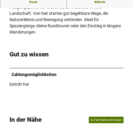
Der Wanderparkplatz Schwacken Hagen ist ein ruhiger
Route
Website
Ausgangspunkt für Touren durch Wald und offene
Landschaft. Von hier starten gut begehbare Wege, die
Naturerlebnis und Bewegung verbinden. Ideal für
Spaziergänge, kleine Rundtouren oder den Einstieg in längere
Wanderungen.
Gut zu wissen
Zahlungsmöglichkeiten
Eintritt frei
In der Nähe
Auf der Karte anschauen