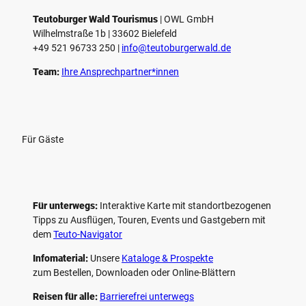
l
e
Teutoburger Wald Tourismus
| ­OWL GmbH
Wilhelmstraße 1b | ­33602 Bielefeld
n
+49 521 96733 250 |
­info@teutoburgerwald.de
Team:
Ihre Ansprechpartner*innen
Für Gäste
Für unterwegs:
Interaktive Karte mit standort­bezogenen
Tipps zu Ausflügen, Touren, Events und Gastgebern mit
dem
Teuto-Navigator
Infomaterial:
Unsere
Kataloge & Prospekte
zum Bestellen, Downloaden oder Online-Blättern
Reisen für alle:
Barrierefrei unterwegs