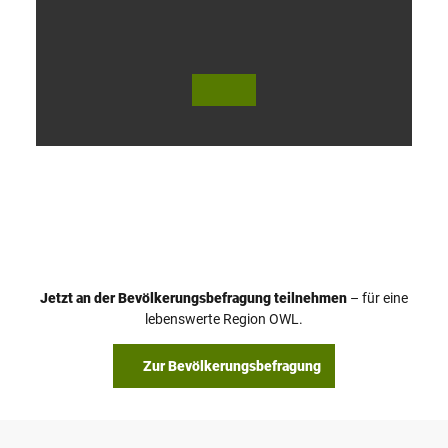
V
i
d
e
o
Jetzt an der Bevölkerungsbefragung teilnehmen
– für eine
a
© Teutoburger Wald Tourismus / P. Gawandtka
© T. Goedeck
lebenswerte Region OWL.
b
s
Zur Bevölkerungsbefragung
p
i
e