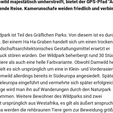
ild majestätisch umherstreift, bietet der GPS-Pfad "A
rende Reise. Kamerunschafe weiden friedlich und verbi
rk ist Teil des Gräflichen Parks. Von diesem ist es dur
. Bei einem Ha Ha-Graben handelt sich um einen trocken
ndschaftsarchitektonisches Gestaltungsmittel ersetzt er
ck stören würden. Der Wildpark beherbergt rund 30 Stü
iere als auch eine helle Farbvariante. Obwohl Damwild h
lt es sich ursprünglich um eine in Klein- und Vorderasie
mwild allerdings bereits in Südeuropa angesiedelt. Späte
teleuropa eingeführt und vermehrte sich später erfolgreic
hege wird man ihn auf Wanderungen durch den Naturpark
ommen. Weitere Bewohner des Wildparks sind zwei
sprünglich aus Westafrika, es gilt als äußert anspruch
pa werden die rehbraunen Tiere gern zur Beweidung größ