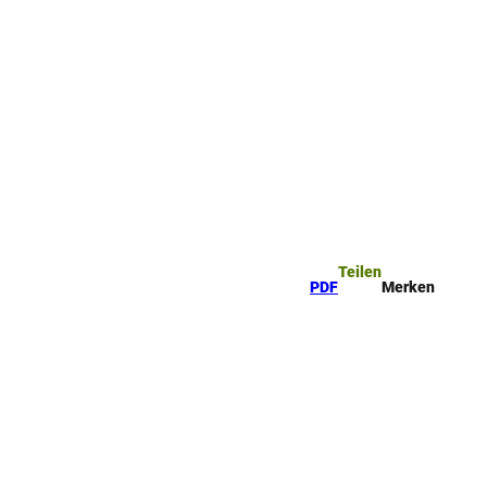
ttel
che
Teilen
PDF
Merken