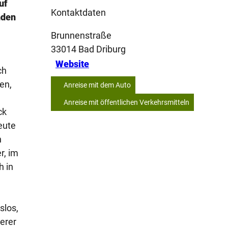
uf
Kontaktdaten
nden
Brunnenstraße
33014
Bad Driburg
Website
ch
en,
Anreise mit dem Auto
Anreise mit öffentlichen Verkehrsmitteln
ck
eute
n
r, im
h in
slos,
erer