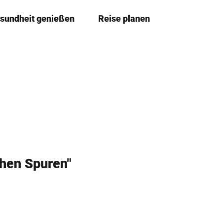
sundheit genießen
Reise planen
T
Merkze
Su
e
i
l
e
n
chen Spuren"