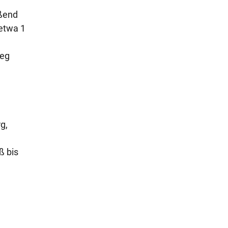
eßend
 etwa 1
Weg
g,
ß bis