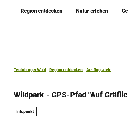
Z
Region entdecken
Natur erleben
Ge
u
m
I
n
h
a
l
t
Teutoburger Wald
Region entdecken
Ausflugsziele
Wildpark - GPS-Pfad "Auf Gräfli
Infopunkt