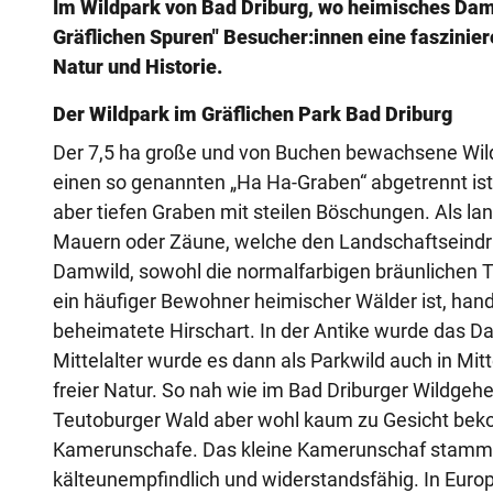
Im Wildpark von Bad Driburg, wo heimisches Damw
Gräflichen Spuren" Besucher:innen eine faszinie
Natur und Historie.
Der Wildpark im Gräflichen Park Bad Driburg
Der 7,5 ha große und von Buchen bewachsene Wildpa
einen so genannten „Ha Ha-Graben“ abgetrennt ist
aber tiefen Graben mit steilen Böschungen. Als la
Mauern oder Zäune, welche den Landschaftseindru
Damwild, sowohl die normalfarbigen bräunlichen T
ein häufiger Bewohner heimischer Wälder ist, hande
beheimatete Hirschart. In der Antike wurde das Da
Mittelalter wurde es dann als Parkwild auch in Mit
freier Natur. So nah wie im Bad Driburger Wildge
Teutoburger Wald aber wohl kaum zu Gesicht bek
Kamerunschafe. Das kleine Kamerunschaf stammt ur
kälteunempfindlich und widerstandsfähig. In Euro