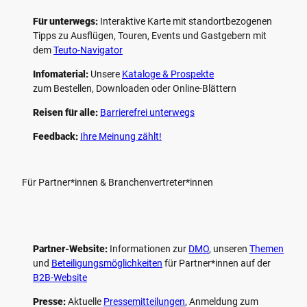
Für unterwegs:
Interaktive Karte mit standort­bezogenen
Tipps zu Ausflügen, Touren, Events und Gastgebern mit
dem
Teuto-Navigator
Infomaterial:
Unsere
Kataloge & Prospekte
zum Bestellen, Downloaden oder Online-Blättern
Reisen für alle:
Barrierefrei unterwegs
Feedback:
Ihre Meinung zählt!
Für Partner*innen & Branchenvertreter*innen
Partner-Website:
Informationen zur
DMO
, unseren ­
Themen
und
Beteiligungs­möglichkeiten
für Partner*innen auf der
B2B-Website
Presse:
Aktuelle
Pressemitteilungen
, Anmeldung zum