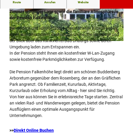
Route
Anrufen
Website
Genießen Sie liebevoll eingerichtete Ferienwohnungen und
Zimmer in ruhiger Lage sowie die familiäre Atmosphäre in
© Pension Falkenhöhe |
CC-BY-NC-ND
©
CC-BY-NC-ND
der Pension Falkenhöhe.
Die modern und komfortabel ausgestatteten Räume bieten
einen wunderschönen Ausblick ins Grüne. Die Hanglage und
der Blick über das Klinikviertel Bad Driburgs sowie deren
© Pension Falkenhöhe |
CC-BY-NC-ND
Umgebung laden zum Entspannen ein.
In der Pension steht Ihnen ein kostenfreier W-Lan-Zugang
sowie kostenfreie Parkmöglichkeiten zur Verfügung.
Die Pension Falkenhöhe liegt direkt am schönen Buddenberg
Arboretum gegenüber dem Rosenberg, der an den Gräflichen
Park angrenzt. Ob Familienzeit, Kururlaub, Aktivtage,
Kurzurlaub oder Erholung vom Alltag - hier sind Sie richtig.
Von hier aus können Sie in erlebnisreiche Tage starten. Zentral
an vielen Rad- und Wanderwegen gelegen, bietet die Pension
Ausflüglern einen optimale Ausgangspunkt für
Unternehmungen.
>>
Direkt Online Buchen