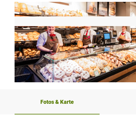
© SICHTBARfotografie2023, Bäckerei Bertermann |
CC-BY-SA
Fotos & Karte