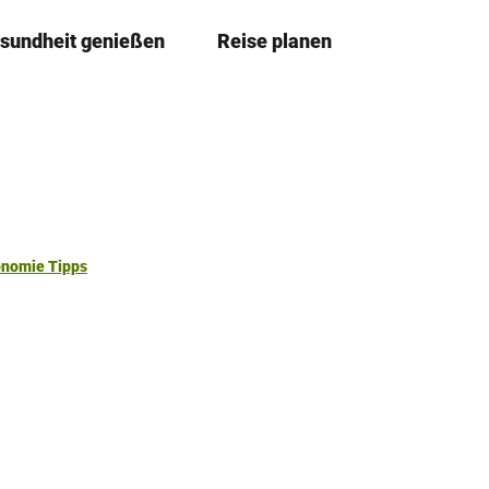
sundheit genießen
Reise planen
T
Merkze
Su
e
i
l
e
n
onomie Tipps