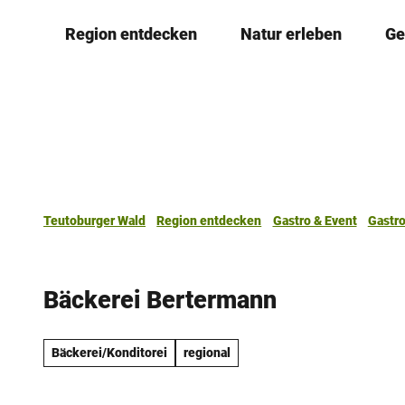
Z
Region entdecken
Natur erleben
Ge
u
m
I
n
h
a
l
t
Teutoburger Wald
Region entdecken
Gastro & Event
Gastr
Bäckerei Bertermann
Bäckerei/Konditorei
regional