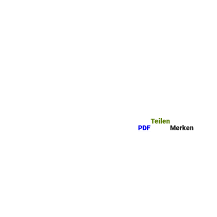
ttel
che
Teilen
PDF
Merken