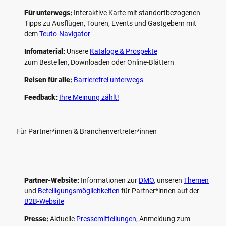
Für unterwegs:
Interaktive Karte mit standort­bezogenen
Tipps zu Ausflügen, Touren, Events und Gastgebern mit
dem
Teuto-Navigator
Infomaterial:
Unsere
Kataloge & Prospekte
zum Bestellen, Downloaden oder Online-Blättern
Reisen für alle:
Barrierefrei unterwegs
Feedback:
Ihre Meinung zählt!
Für Partner*innen & Branchenvertreter*innen
Partner-Website:
Informationen zur
DMO
, unseren ­
Themen
und
Beteiligungs­möglichkeiten
für Partner*innen auf der
B2B-Website
Presse:
Aktuelle
Pressemitteilungen
, Anmeldung zum