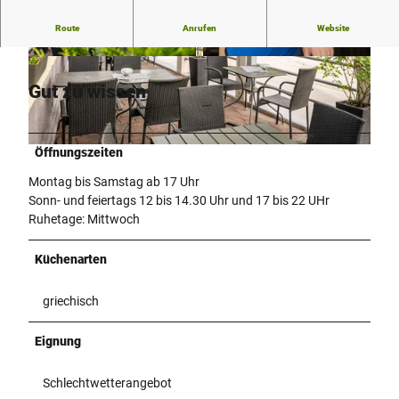
Schöne Außenterrasse
Route
Anrufen
Website
© Teutoburger Wald / LTM GmbH, D. Ketz |
© Teutoburger Wald / LTM GmbH, D. Ketz |
CC-BY-SA
CC-BY-SA
Gut zu wissen
Öffnungszeiten
© Teutoburger Wald / LTM GmbH, D. Ketz |
CC-BY-SA
Montag bis Samstag ab 17 Uhr
Sonn- und feiertags 12 bis 14.30 Uhr und 17 bis 22 UHr
Ruhetage: Mittwoch
Küchenarten
griechisch
Eignung
Schlechtwetterangebot