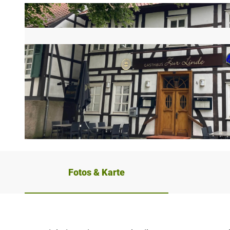
© Kreis Paderborn, Plöger |
CC-BY-SA
Fotos & Karte