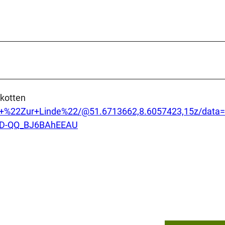
zkotten
s+%22Zur+Linde%22/@51.6713662,8.6057423,15z/data
PD-QQ_BJ6BAhEEAU