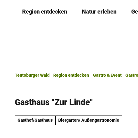
Z
Region entdecken
Natur erleben
Ge
u
m
I
n
h
a
l
t
Teutoburger Wald
Region entdecken
Gastro & Event
Gastr
Gasthaus "Zur Linde"
Gasthof/Gasthaus
Biergarten/ Außengastronomie