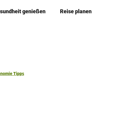
sundheit genießen
Reise planen
T
Merkze
Su
e
i
l
e
n
onomie Tipps