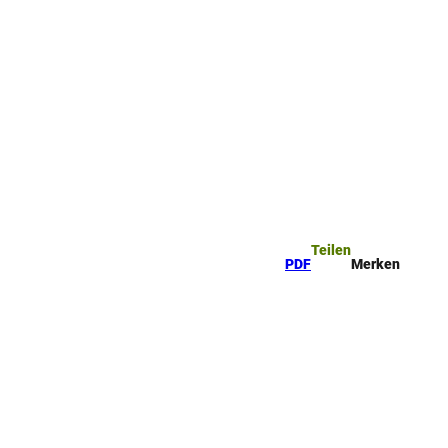
ttel
che
Teilen
PDF
Merken