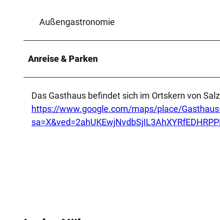
Außengastronomie
Anreise & Parken
Das Gasthaus befindet sich im Ortskern von Sal
https://www.google.com/maps/place/Gasthau
sa=X&ved=2ahUKEwjNvdbSjIL3AhXYRfEDHRP