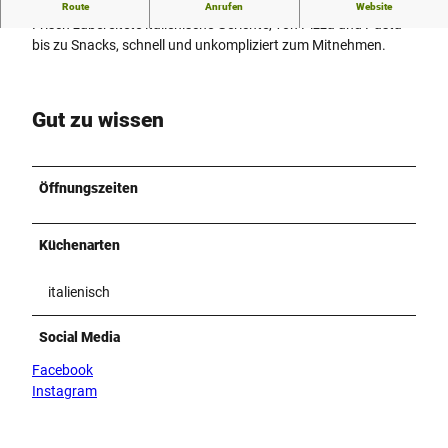
Herzlich Willkommen bei Il Gusto to go.
Route
Anrufen
Website
Frisch zubereitete italienische Gerichte, von Pizza und Pasta
bis zu Snacks, schnell und unkompliziert zum Mitnehmen.
Gut zu wissen
Öffnungszeiten
Küchenarten
italienisch
Social Media
Facebook
Instagram