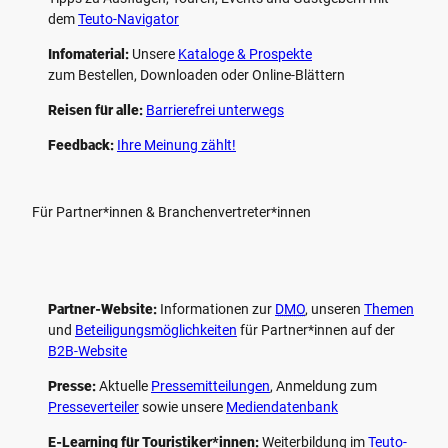
dem
Teuto-Navigator
Infomaterial:
Unsere
Kataloge & Prospekte
zum Bestellen, Downloaden oder Online-Blättern
Reisen für alle:
Barrierefrei unterwegs
Feedback:
Ihre Meinung zählt!
Für Partner*innen & Branchenvertreter*innen
Partner-Website:
Informationen zur
DMO
, unseren ­
Themen
und
Beteiligungs­möglichkeiten
für Partner*innen auf der
B2B-Website
Presse:
Aktuelle
Pressemitteilungen
, Anmeldung zum
Presseverteiler
sowie unsere
Mediendatenbank
E-Learning für Touristiker*innen:
Weiterbildung im
Teuto-