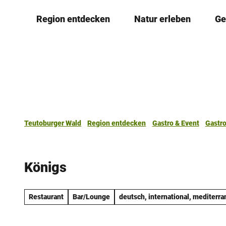
Z
Region entdecken
Natur erleben
Ge
u
m
I
n
h
a
l
t
Teutoburger Wald
Region entdecken
Gastro & Event
Gastr
Königs
Restaurant
Bar/Lounge
deutsch, international, mediterra