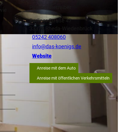
Gs
Pächter/Betreiber
wie
Berliner Straße 47
33378
Rheda-Wiedenbrück
05242 408060
info@das-koenigs.de
Website
Anreise mit dem Auto
Anreise mit öffentlichen Verkehrsmitteln