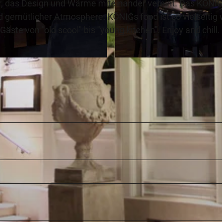
eur, das Design und Wärme miteinander vereint. Das KÖNI
nd gemütlicher Atmosphere. KÖNIGs food ist so vielseitig 
ste von "old scool" bis "young kitchen". Enjoy and chill.
©
CC-BY-SA