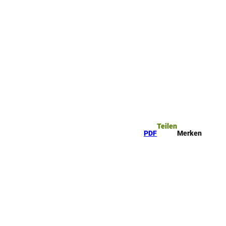
ttel
che
Teilen
PDF
Merken