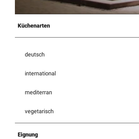
©
CC-BY-SA
Küchenarten
deutsch
international
mediterran
vegetarisch
Eignung