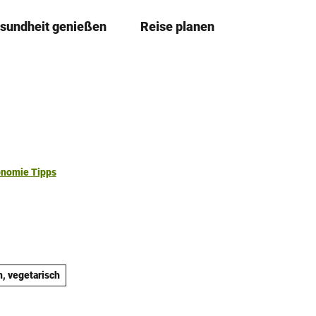
sundheit genießen
Reise planen
T
Merkze
Su
e
i
l
e
n
onomie Tipps
n, vegetarisch