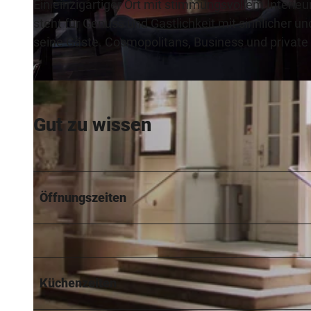
Ein einzigartiger Ort mit stimmungsvollem Interi
steht für Genuss und Gastlichkeit mit sinnlicher u
seine Gäste. Cosmopolitans, Business und private Gä
©
CC-BY-SA
Gut zu wissen
Öffnungszeiten
Küchenzeiten