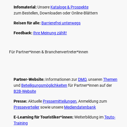
Infomaterial:
Unsere
Kataloge & Prospekte
zum Bestellen, Downloaden oder Online-Blättern
Reisen für alle:
Barrierefrei unterwegs
Feedback:
Ihre Meinung zählt!
Für Partner*innen & Branchenvertreter*innen
Partner-Website:
Informationen zur
DMO
, unseren ­
Themen
und
Beteiligungs­möglichkeiten
für Partner*innen auf der
B2B-Website
Presse:
Aktuelle
Pressemitteilungen
, Anmeldung zum
Presseverteiler
sowie unsere
Mediendatenbank
E-Learning für Touristiker*innen:
Weiterbildung im
Teuto-
Training