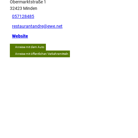
Obermarktstraße 1
32423
Minden
057128485
restaurantandre@ewe.net
Website
Anreise mit dem Auto
Anreise mit öffentlichen Verkehrsmitteln