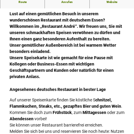
Route
Anrufen
Website
Restaurant André
Lust auf einen gemütlichen Besuch in unserem
wunderschönen Restaurant mit deutschem Essen?
Willkommen im „Restaurant André“. Wir freuen uns, Sie mit
unseren schmackhaften Speisen verwöhnen zu dürfen und
Ihnen einen ganz besonderen Aufenthalt zu bereiten.
Unser gemütlicher Außenbereich ist bei warmem Wetter
besonders einladend.
Unsere Speisekarte ist wie gemacht für eine Pause mit
Kollegen oder Business-Essen mit wichtigen
Geschäftspartnern und Kunden oder natürlich für einen
privaten Anlass.
Angesehenes deutsches Restaurant in bester Lage
Auf unserer Speisenkarte finden Sie köstliche S
chnitzel,
Flammkuchen, Steaks, etc., gezapftes Bier und guten Wein
.
Kommen Sie doch zum
Frühstück
, zum
Mittagessen
oder zum
Abendessen
vorbei!
Sie können unser Restaurant barrierefrei erreichen.
Melden Sie sich bei uns und reservieren Sie noch heute: Nutzen