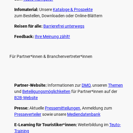
Infomaterial:
Unsere
Kataloge & Prospekte
zum Bestellen, Downloaden oder Online-Blättern
Reisen für alle:
Barrierefrei unterwegs
Feedback:
Ihre Meinung zählt!
Für Partner*innen & Branchenvertreter*innen
Partner-Website:
Informationen zur
DMO
, unseren ­
Themen
und
Beteiligungs­möglichkeiten
für Partner*innen auf der
B2B-Website
Presse:
Aktuelle
Pressemitteilungen
, Anmeldung zum
Presseverteiler
sowie unsere
Mediendatenbank
E-Learning für Touristiker*innen:
Weiterbildung im
Teuto-
Training