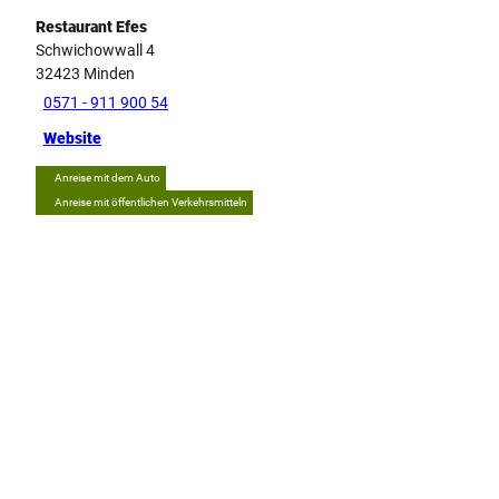
Restaurant Efes
Schwichowwall 4
32423
Minden
0571 - 911 900 54
Website
Anreise mit dem Auto
Anreise mit öffentlichen Verkehrsmitteln