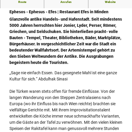
Route
Anrufen
Website
Türkisches Restaurant Efes in Minden
Ephesos - Ephesus - Efes | Restaurant Efes in Minden
Glanzvolle antike Handels- und Hafenstadt. Seit mindestens
5000 Jahren herrschten hier Jonier, Lyder, Perser, Römer,
Griechen, und Seldschuken. Sie hinterließen pracht- volle
Bauten - Tempel, Theater, Bibliotheken, Bäder, Marktplätze,
Bürgerhäuser. In vorgeschichtlicher Zeit war die Stadt ein
bedeutender Wallfahrtsort. Der Artemistempel gehört zu
den Sieben Weltwundern der Antike. Die Ausgrabungen
begeistern heute die Touristen.
„Sage nie einfach Essen. Das gesegnete Mahl ist eine ganze
Kultur für sich.“ Abdulhak Sinasi
Die Türken waren stets offen für fremde Einflüsse. Von der
langen Wanderung von den Steppen Zentralasiens nach
Europa (wo ihr Einfluss bis nach Wien reichte) brachten sie
vielfältige Gerichte mit. Mit ihrem Improvisitationstalent
entwickelten die Köche immer neue schmackhafte Varianten,
um die Gäste an der Tafel zu verwöhnen. Mit den vielen kleinen
Speisen der Rakitafel kann man genussvoll mehrere Stunden