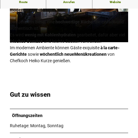
Route
Anrufen
Website
Gourmetküche - unkompliziert und leicht zugänglich - in
moderner Architektur.
© Restaurant Jordans / O. Windus |
© Restaurant Jordans |
CC-BY-NC-ND
CC-BY-NC-ND
Das Jordans bietet eine
hochwertige Küche
, die einfach und
authentisch ist.
Es wird
wenig mit Kohlenhydraten
gearbeitet, dafür aber viel
frisches Gemüse
und leichte Saucen verwendet.
© Restaurant Jordans |
CC-BY-NC-ND
Im modernen Ambiente können Gäste exquisite
à la carte-
Gerichte
sowie
wöchentlich neue
Menükreationen
von
Chefkoch Heiko Kurze genießen.
Gut zu wissen
Öffnungszeiten
Ruhetage: Montag, Sonntag