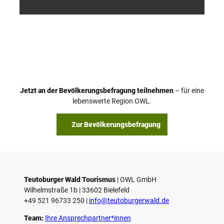
/ D. K
/ D. K
etz
etz
Jetzt an der Bevölkerungsbefragung teilnehmen
– für eine
lebenswerte Region OWL.
Zur Bevölkerungsbefragung
Teutoburger Wald Tourismus
| ­OWL GmbH
Wilhelmstraße 1b | ­33602 Bielefeld
+49 521 96733 250 |
­info@teutoburgerwald.de
Team:
Ihre Ansprechpartner*innen