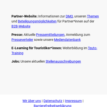
Partner-Website:
Informationen zur
DMO
, unseren ­
Themen
und
Beteiligungs­möglichkeiten
für Partner*innen auf der
B2B-Website
Presse:
Aktuelle
Pressemitteilungen
, Anmeldung zum
Presseverteiler
sowie unsere
Mediendatenbank
E-Learning für Touristiker*innen:
Weiterbildung im
Teuto-
Training
Jobs:
Unsere aktuellen
Stellenausschreibungen
F
P
Y
I
a
i
o
n
c
n
u
s
e
t
t
t
b
e
u
a
o
r
b
g
Wir über uns
Datenschutz
Impressum
o
e
e
r
k
s
a
Barrierefreiheitserklärung