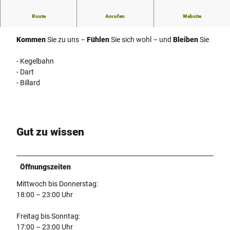
e
Route
Anrufen
Website
h
Herzlich Willkommen
e
Kommen
Sie zu uns –
Fühlen
Sie sich wohl – und
Bleiben
Sie
n
k
- Kegelbahn
r
- Dart
u
- Billard
g
Gut zu wissen
Öffnungszeiten
Mittwoch bis Donnerstag:
18:00 – 23:00 Uhr
Freitag bis Sonntag:
17:00 – 23:00 Uhr