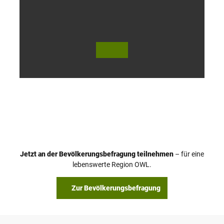
h
© Te
© Te
utob
utob
urger
urger
Wald
Wald
Touri
Touri
smus
smus
/ D. K
/ D. K
etz
etz
Jetzt an der Bevölkerungsbefragung teilnehmen
– für eine
lebenswerte Region OWL.
Zur Bevölkerungsbefragung