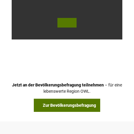
© Te
© Te
utob
utob
urger
urger
Wald
Wald
Touri
Touri
smus
smus
/ D. K
/ D. K
etz
etz
Jetzt an der Bevölkerungsbefragung teilnehmen
– für eine
lebenswerte Region OWL.
Zur Bevölkerungsbefragung