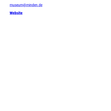
museum@minden.de
Website
Tipp
D
e
u