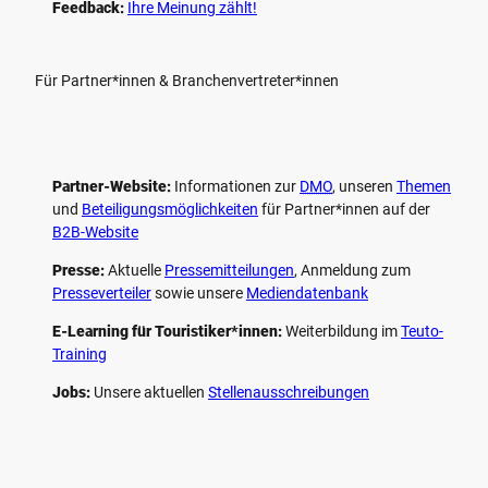
Feedback:
Ihre Meinung zählt!
Für Partner*innen & Branchenvertreter*innen
Partner-Website:
Informationen zur
DMO
, unseren ­
Themen
und
Beteiligungs­möglichkeiten
für Partner*innen auf der
B2B-Website
Presse:
Aktuelle
Pressemitteilungen
, Anmeldung zum
Presseverteiler
sowie unsere
Mediendatenbank
E-Learning für Touristiker*innen:
Weiterbildung im
Teuto-
Training
Jobs:
Unsere aktuellen
Stellenausschreibungen
F
P
Y
I