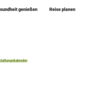
sundheit genießen
Reise planen
T
Merkzettel
Suche
e
i
l
e
n
staltungskalender