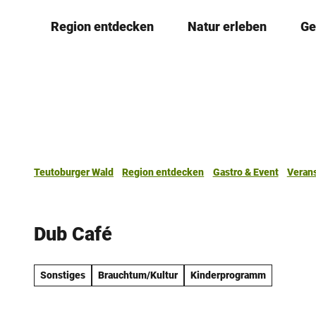
Z
Region entdecken
Natur erleben
Ge
u
m
I
n
h
a
l
t
Teutoburger Wald
Region entdecken
Gastro & Event
Veran
Dub Café
Sonstiges
Brauchtum/Kultur
Kinderprogramm