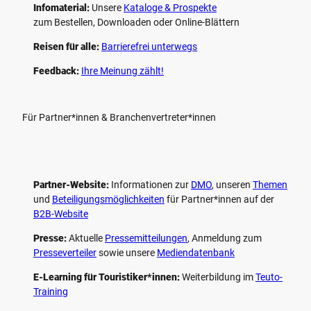
Infomaterial:
Unsere
Kataloge & Prospekte
zum Bestellen, Downloaden oder Online-Blättern
Reisen für alle:
Barrierefrei unterwegs
Feedback:
Ihre Meinung zählt!
Für Partner*innen & Branchenvertreter*innen
Partner-Website:
Informationen zur
DMO
, unseren ­
Themen
und
Beteiligungs­möglichkeiten
für Partner*innen auf der
B2B-Website
Presse:
Aktuelle
Pressemitteilungen
, Anmeldung zum
Presseverteiler
sowie unsere
Mediendatenbank
E-Learning für Touristiker*innen:
Weiterbildung im
Teuto-
Training