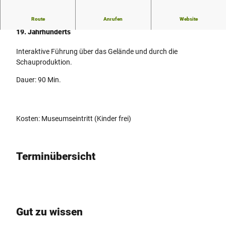
Route
Anrufen
Website
Eine spielerische Einführung in die Welt der Glashütte des
19. Jahrhunderts
Interaktive Führung über das Gelände und durch die
Schauproduktion.
Dauer: 90 Min.
Kosten: Museumseintritt (Kinder frei)
Terminübersicht
Gut zu wissen