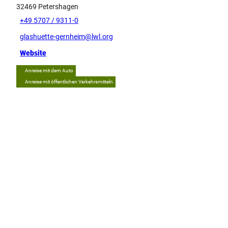
32469
Petershagen
+49 5707 / 9311-0
glashuette-gernheim@lwl.org
Website
Anreise mit dem Auto
Anreise mit öffentlichen Verkehrsmitteln