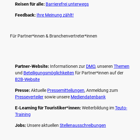
Reisen für alle:
Barrierefrei unterwegs
Feedback:
Ihre Meinung zählt!
Für Partner*innen & Branchenvertreter*innen
Partner-Website:
Informationen zur
DMO
, unseren ­
Themen
und
Beteiligungs­möglichkeiten
für Partner*innen auf der
B2B-Website
Presse:
Aktuelle
Pressemitteilungen
, Anmeldung zum
Presseverteiler
sowie unsere
Mediendatenbank
E-Learning für Touristiker*innen:
Weiterbildung im
Teuto-
Training
Jobs:
Unsere aktuellen
Stellenausschreibungen