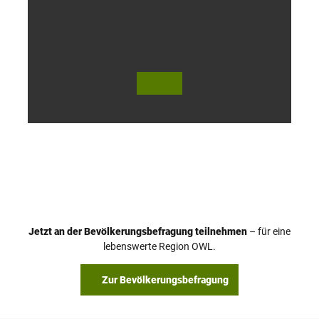
o
h
© Te
© Te
utob
utob
urger
urger
Wald
Wald
Touri
Touri
smus
smus
/ D. K
/ D. K
etz
etz
Jetzt an der Bevölkerungsbefragung teilnehmen
– für eine
lebenswerte Region OWL.
Zur Bevölkerungsbefragung