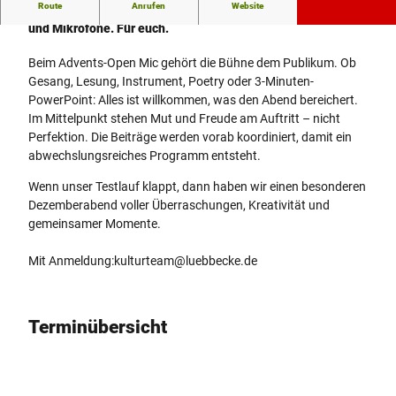
Route
Anrufen
Website
Traut euch: Advents-Open Stage und Open Mic! Raum, Zeit
und Mikrofone. Für euch.
Beim Advents-Open Mic gehört die Bühne dem Publikum. Ob
Gesang, Lesung, Instrument, Poetry oder 3-Minuten-
PowerPoint: Alles ist willkommen, was den Abend bereichert.
Im Mittelpunkt stehen Mut und Freude am Auftritt – nicht
Perfektion. Die Beiträge werden vorab koordiniert, damit ein
abwechslungsreiches Programm entsteht.
Wenn unser Testlauf klappt, dann haben wir einen besonderen
Dezemberabend voller Überraschungen, Kreativität und
gemeinsamer Momente.
Mit Anmeldung:kulturteam@luebbecke.de
Terminübersicht