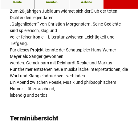
Route
Anrufen
Website
Club der toten Dichter –Christian Morgenstern neu vertont
Zum 20-jährigen Jubiläum widmet sich derClub der toten
Dichter den legendären
„Galgenliedern“ von Christian Morgenstern. Seine Gedichte
sind spielerisch, klug und
voller feiner Ironie – Literatur zwischen Leichtigkeit und
Tiefgang.
Für dieses Projekt konnte der Schauspieler Hans-Werner
Meyer als Sänger gewonnen
werden. Gemeinsam mit Reinhardt Repke und Markus
Runzheimer entstehen neue musikalische Interpretationen, die
Wort und Klang eindrucksvoll verbinden.
Ein Abend zwischen Poesie, Musik und philosophischem
Humor – überraschend,
lebendig und zeitlos.
Terminübersicht