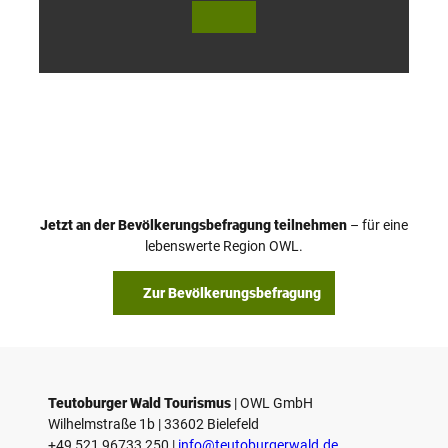
© Te
© Te
utob
utob
urger
urger
Wald
Wald
Touri
Touri
smus
smus
/ D. K
/ D. K
etz
etz
Jetzt an der Bevölkerungsbefragung teilnehmen
– für eine
lebenswerte Region OWL.
Zur Bevölkerungsbefragung
Teutoburger Wald Tourismus
| ­OWL GmbH
Wilhelmstraße 1b | ­33602 Bielefeld
+49 521 96733 250 |
­info@teutoburgerwald.de