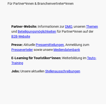
Für Partner*innen & Branchenvertreter*innen
Partner-Website:
Informationen zur
DMO
, unseren ­
Themen
und
Beteiligungs­möglichkeiten
für Partner*innen auf der
B2B-Website
Presse:
Aktuelle
Pressemitteilungen
, Anmeldung zum
Presseverteiler
sowie unsere
Mediendatenbank
E-Learning für Touristiker*innen:
Weiterbildung im
Teuto-
Training
Jobs:
Unsere aktuellen
Stellenausschreibungen
F
P
Y
I
a
i
o
n
c
n
u
s
e
t
t
t
b
e
u
a