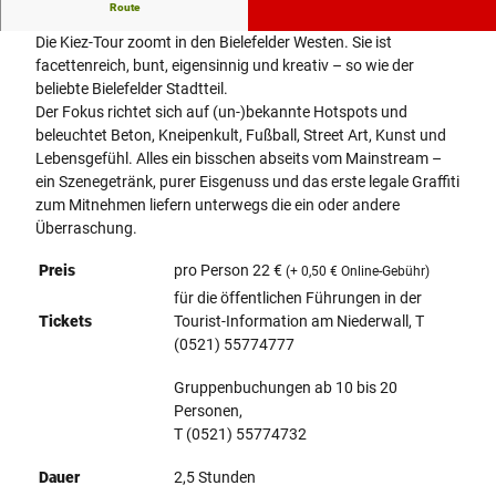
Treffpunkt: Haltestelle Rudolf-Oetker-Halle
Route
Die Kiez-Tour zoomt in den Bielefelder Westen. Sie ist
facettenreich, bunt, eigensinnig und kreativ – so wie der
beliebte Bielefelder Stadtteil.
Der Fokus richtet sich auf (un-)bekannte Hotspots und
beleuchtet Beton, Kneipenkult, Fußball, Street Art, Kunst und
Lebensgefühl. Alles ein bisschen abseits vom Mainstream –
ein Szenegetränk, purer Eisgenuss und das erste legale Graffiti
zum Mitnehmen liefern unterwegs die ein oder andere
Überraschung.
Preis
pro Person 22 €
(+ 0,50 € Online-Gebühr)
für die öffentlichen Führungen in der
Tickets
Tourist-Information am Niederwall, T
(0521) 55774777
Gruppenbuchungen ab 10 bis 20
Personen,
T (0521) 55774732
Dauer
2,5 Stunden