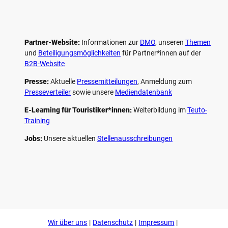
Partner-Website:
Informationen zur
DMO
, unseren ­
Themen
und
Beteiligungs­möglichkeiten
für Partner*innen auf der
B2B-Website
Presse:
Aktuelle
Pressemitteilungen
, Anmeldung zum
Presseverteiler
sowie unsere
Mediendatenbank
E-Learning für Touristiker*innen:
Weiterbildung im
Teuto-
Training
Jobs:
Unsere aktuellen
Stellenausschreibungen
F
P
Y
I
a
i
o
n
c
n
u
s
e
t
t
t
b
e
u
a
o
r
b
g
Wir über uns
Datenschutz
Impressum
o
e
e
r