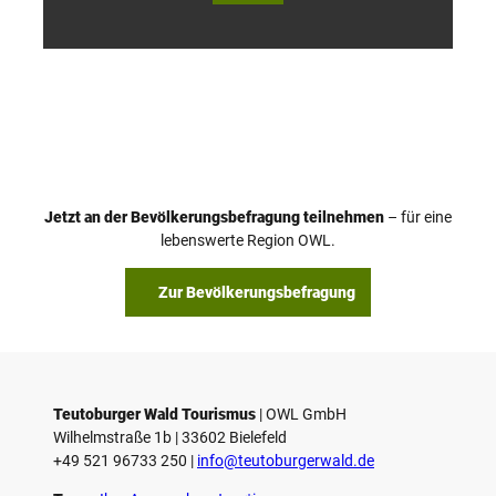
Touri
Touri
smus
smus
/ D. K
/ D. K
etz
etz
Jetzt an der Bevölkerungsbefragung teilnehmen
– für eine
lebenswerte Region OWL.
Zur Bevölkerungsbefragung
Teutoburger Wald Tourismus
| ­OWL GmbH
Wilhelmstraße 1b | ­33602 Bielefeld
+49 521 96733 250 |
­info@teutoburgerwald.de