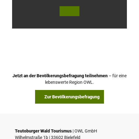
© Te
© Te
utob
utob
urger
urger
Wald
Wald
Touri
Touri
smus
smus
/ D. K
/ D. K
etz
etz
Jetzt an der Bevölkerungsbefragung teilnehmen
– für eine
lebenswerte Region OWL.
Zur Bevölkerungsbefragung
Teutoburger Wald Tourismus
| ­OWL GmbH
Wilhelmstraße 1b | ­33602 Bielefeld