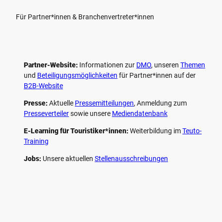
Für Partner*innen & Branchenvertreter*innen
Partner-Website:
Informationen zur
DMO
, unseren ­
Themen
und
Beteiligungs­möglichkeiten
für Partner*innen auf der
B2B-Website
Presse:
Aktuelle
Pressemitteilungen
, Anmeldung zum
Presseverteiler
sowie unsere
Mediendatenbank
E-Learning für Touristiker*innen:
Weiterbildung im
Teuto-
Training
Jobs:
Unsere aktuellen
Stellenausschreibungen
F
P
Y
I
a
i
o
n
c
n
u
s
e
t
t
t