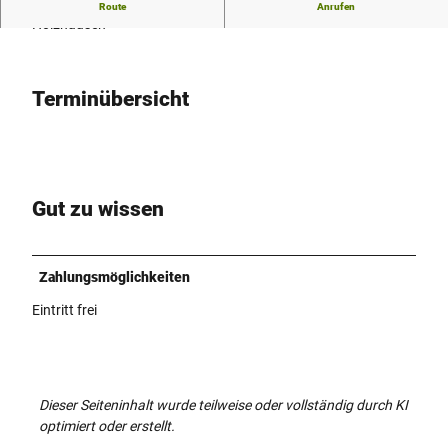
Modenschau mit "Sally Moden" im Landhotel "Annelie" in Bad
Route
Anrufen
d
Holzhausen
h
o
t
Terminübersicht
e
l
.
j
p
g
Gut zu wissen
Zahlungsmöglichkeiten
Eintritt frei
Dieser Seiteninhalt wurde teilweise oder vollständig durch KI
optimiert oder erstellt.