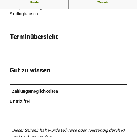
Mountainbiketour entlang Wälder- und Geländestrecken
Route
Website
Treffpunkt: Dorfgemeinschaftshaus "Alte Schule", Büren-
Siddinghausen
Terminübersicht
Gut zu wissen
Zahlungsmöglichkeiten
Eintritt frei
Dieser Seiteninhalt wurde teilweise oder vollständig durch KI
optimiert oder erstellt.