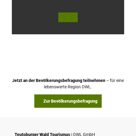
© Te
© Te
utob
utob
urger
urger
Wald
Wald
Touri
Touri
smus
smus
/ D. K
/ D. K
etz
etz
Jetzt an der Bevölkerungsbefragung teilnehmen
– für eine
lebenswerte Region OWL.
Zur Bevölkerungsbefragung
Teutoburger Wald Tourismus
| ­OWL GmbH