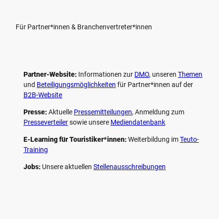
Für Partner*innen & Branchenvertreter*innen
Partner-Website:
Informationen zur
DMO
, unseren ­
Themen
und
Beteiligungs­möglichkeiten
für Partner*innen auf der
B2B-Website
Presse:
Aktuelle
Pressemitteilungen
, Anmeldung zum
Presseverteiler
sowie unsere
Mediendatenbank
E-Learning für Touristiker*innen:
Weiterbildung im
Teuto-
Training
Jobs:
Unsere aktuellen
Stellenausschreibungen
F
P
Y
I
a
i
o
n