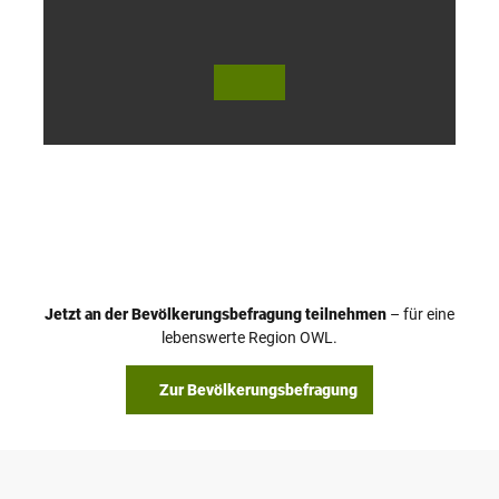
© Te
© Te
utob
utob
urger
urger
Wald
Wald
Touri
Touri
smus
smus
/ D. K
/ D. K
etz
etz
Jetzt an der Bevölkerungsbefragung teilnehmen
– für eine
lebenswerte Region OWL.
Zur Bevölkerungsbefragung