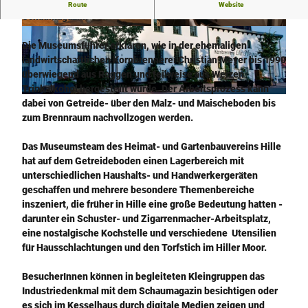
Museumstag in der Alten Brennerei und Einblick ins
Route
Website
Schaumagazin:
A
A
Die Museumsführer erklären, wie in der ehemaligen
l
l
landwirtschaftlichen Kornbrennerei Christian Meyer bis 1990
t
t
überwiegend aus Roggen und teilweise aus Weizen
e
e
Trinkalkohol hergestellt wurde. Der Arbeitsprozess kann
B
B
© Jens Kirschbaum |
CC-BY-NC-ND
dabei von Getreide- über den Malz- und Maischeboden bis
r
r
zum Brennraum nachvollzogen werden.
e
e
n
n
Das Museumsteam des Heimat- und Gartenbauvereins Hille
n
n
hat auf dem Getreideboden einen Lagerbereich mit
e
e
unterschiedlichen Haushalts- und Handwerkergeräten
r
r
geschaffen und mehrere besondere Themenbereiche
e
e
inszeniert, die früher in Hille eine große Bedeutung hatten -
i
i
darunter ein Schuster- und Zigarrenmacher-Arbeitsplatz,
G
n
eine nostalgische Kochstelle und verschiedene Utensilien
e
o
für Hausschlachtungen und den Torfstich im Hiller Moor.
r
s
ä
t
BesucherInnen können in begleiteten Kleingruppen das
t
a
Industriedenkmal mit dem Schaumagazin besichtigen oder
e
l
es sich im Kesselhaus durch digitale Medien zeigen und
z
g