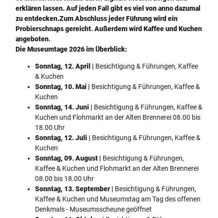
erklären lassen. Auf jeden Fall gibt es viel von anno dazumal
u
i
zu entdecken.
Zum Abschluss jeder Führung wird ein
r
s
Probierschnaps gereicht. Außerdem wird Kaffee und Kuchen
W
c
angeboten.
ä
h
Die Museumtage 2026 im Überblick:
s
e
c
K
Sonntag, 12. April |
Besichtigung & Führungen, Kaffee
h
o
& Kuchen
e
c
Sonntag, 10. Mai |
Besichtigung & Führungen, Kaffee &
p
h
Kuchen
f
s
Sonntag, 14. Juni |
Besichtigung & Führungen, Kaffee &
l
t
Kuchen und Flohmarkt an der Alten Brennerei 08.00 bis
e
e
18.00 Uhr
g
l
Sonntag, 12. Juli |
Besichtigung & Führungen, Kaffee &
e
l
Kuchen
.
e
Sonntag, 09. August |
Besichtigung & Führungen,
R
.
Kaffee & Kuchen und Flohmarkt an der Alten Brennerei
a
R
08.00 bis 18.00 Uhr
i
a
Sonntag, 13. September |
Besichtigung & Führungen,
n
i
Kaffee & Kuchen und Museumstag am Tag des offenen
e
n
Denkmals - Museumsscheune geöffnet
r
e