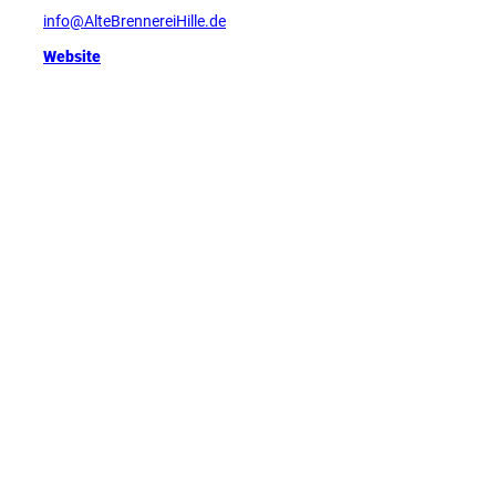
info@AlteBrennereiHille.de
Website
Tipp
D
e
u