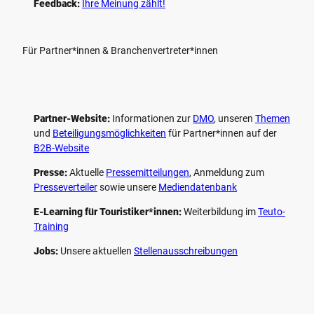
Feedback:
Ihre Meinung zählt!
Für Partner*innen & Branchenvertreter*innen
Partner-Website:
Informationen zur
DMO
, unseren ­
Themen
und
Beteiligungs­möglichkeiten
für Partner*innen auf der
B2B-Website
Presse:
Aktuelle
Pressemitteilungen
, Anmeldung zum
Presseverteiler
sowie unsere
Mediendatenbank
E-Learning für Touristiker*innen:
Weiterbildung im
Teuto-
Training
Jobs:
Unsere aktuellen
Stellenausschreibungen
F
P
Y
I