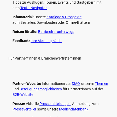
Tipps zu Ausflügen, Touren, Events und Gastgebern mit
dem
Teuto-Navigator
Infomaterial:
Unsere
Kataloge & Prospekte
zum Bestellen, Downloaden oder Online-Blättern
Reisen für alle:
Barrierefrei unterwegs
Feedback:
Ihre Meinung zählt!
Für Partner*innen & Branchenvertreter*innen
Partner-Website:
Informationen zur
DMO
, unseren ­
Themen
und
Beteiligungs­möglichkeiten
für Partner*innen auf der
B2B-Website
Presse:
Aktuelle
Pressemitteilungen
, Anmeldung zum
Presseverteiler
sowie unsere
Mediendatenbank