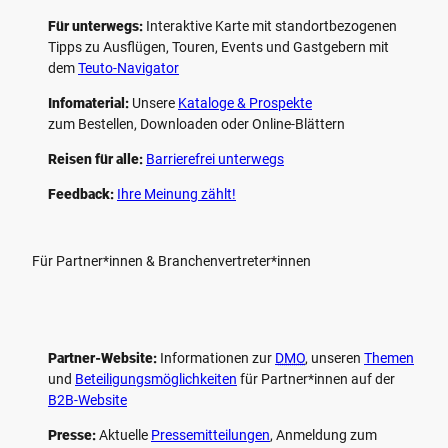
Für unterwegs:
Interaktive Karte mit standort­bezogenen
Tipps zu Ausflügen, Touren, Events und Gastgebern mit
dem
Teuto-Navigator
Infomaterial:
Unsere
Kataloge & Prospekte
zum Bestellen, Downloaden oder Online-Blättern
Reisen für alle:
Barrierefrei unterwegs
Feedback:
Ihre Meinung zählt!
Für Partner*innen & Branchenvertreter*innen
Partner-Website:
Informationen zur
DMO
, unseren ­
Themen
und
Beteiligungs­möglichkeiten
für Partner*innen auf der
B2B-Website
Presse:
Aktuelle
Pressemitteilungen
, Anmeldung zum