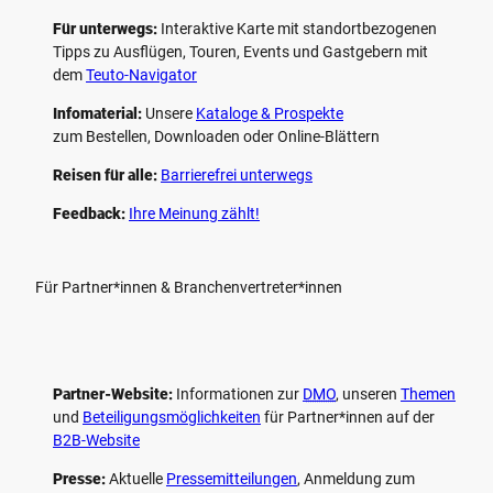
Für unterwegs:
Interaktive Karte mit standort­bezogenen
Tipps zu Ausflügen, Touren, Events und Gastgebern mit
dem
Teuto-Navigator
Infomaterial:
Unsere
Kataloge & Prospekte
zum Bestellen, Downloaden oder Online-Blättern
Reisen für alle:
Barrierefrei unterwegs
Feedback:
Ihre Meinung zählt!
Für Partner*innen & Branchenvertreter*innen
Partner-Website:
Informationen zur
DMO
, unseren ­
Themen
und
Beteiligungs­möglichkeiten
für Partner*innen auf der
B2B-Website
Presse:
Aktuelle
Pressemitteilungen
, Anmeldung zum