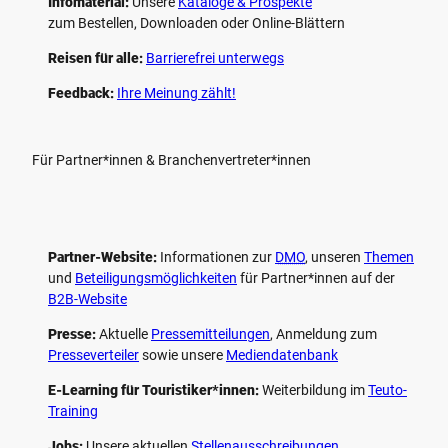
Infomaterial:
Unsere
Kataloge & Prospekte
zum Bestellen, Downloaden oder Online-Blättern
Reisen für alle:
Barrierefrei unterwegs
Feedback:
Ihre Meinung zählt!
Für Partner*innen & Branchenvertreter*innen
Partner-Website:
Informationen zur
DMO
, unseren ­
Themen
und
Beteiligungs­möglichkeiten
für Partner*innen auf der
B2B-Website
Presse:
Aktuelle
Pressemitteilungen
, Anmeldung zum
Presseverteiler
sowie unsere
Mediendatenbank
E-Learning für Touristiker*innen:
Weiterbildung im
Teuto-
Training
Jobs:
Unsere aktuellen
Stellenausschreibungen