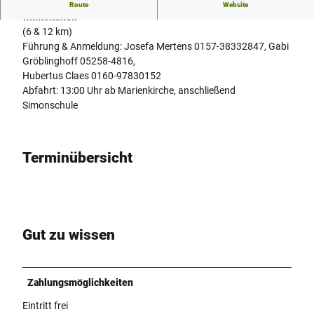
Alle Wander- und Naturfreunde sind uns herzlich
Route
Website
willkommen
(6 & 12 km)
Führung & Anmeldung: Josefa Mertens 0157-38332847, Gabi
Gröblinghoff 05258-4816,
Hubertus Claes 0160-97830152
Abfahrt: 13:00 Uhr ab Marienkirche, anschließend
Simonschule
Terminübersicht
Gut zu wissen
Zahlungsmöglichkeiten
Eintritt frei