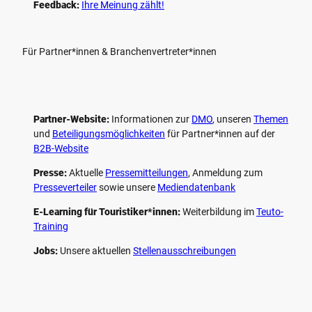
Feedback:
Ihre Meinung zählt!
Für Partner*innen & Branchenvertreter*innen
Partner-Website:
Informationen zur
DMO
, unseren ­
Themen
und
Beteiligungs­möglichkeiten
für Partner*innen auf der
B2B-Website
Presse:
Aktuelle
Pressemitteilungen
, Anmeldung zum
Presseverteiler
sowie unsere
Mediendatenbank
E-Learning für Touristiker*innen:
Weiterbildung im
Teuto-
Training
Jobs:
Unsere aktuellen
Stellenausschreibungen
F
P
Y
I