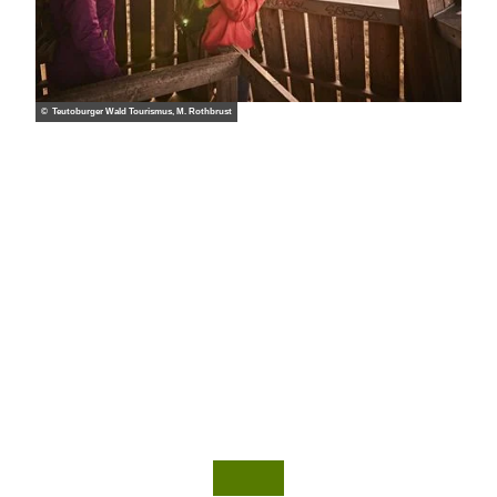
© Teutoburger Wald Tourismus, M. Rothbrust
© Te
© Te
utob
utob
urger
urger
Wald
Wald