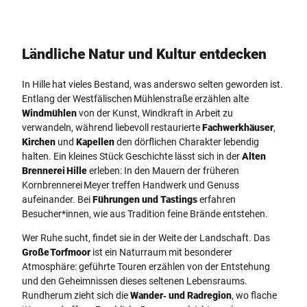
Touri
Touri
smus,
smus,
P. Ga
M. Ro
wand
thbru
tka
st
Ländliche Natur und Kultur entdecken
In Hille hat vieles Bestand, was anderswo selten geworden ist.
Entlang der Westfälischen Mühlenstraße erzählen alte
Windmühlen
von der Kunst, Windkraft in Arbeit zu
verwandeln, während liebevoll restaurierte
Fachwerkhäuser
,
Kirchen
und
Kapellen
den dörflichen Charakter lebendig
halten. Ein kleines Stück Geschichte lässt sich in der
Alten
Brennerei Hille
erleben: In den Mauern der früheren
Kornbrennerei Meyer treffen Handwerk und Genuss
aufeinander. Bei
Führungen und Tastings
erfahren
Besucher*innen, wie aus Tradition feine Brände entstehen.
Wer Ruhe sucht, findet sie in der Weite der Landschaft. Das
Große Torfmoor
ist ein Naturraum mit besonderer
Atmosphäre: geführte Touren erzählen von der Entstehung
und den Geheimnissen dieses seltenen Lebensraums.
Rundherum zieht sich die
Wander‑ und Radregion
, wo flache