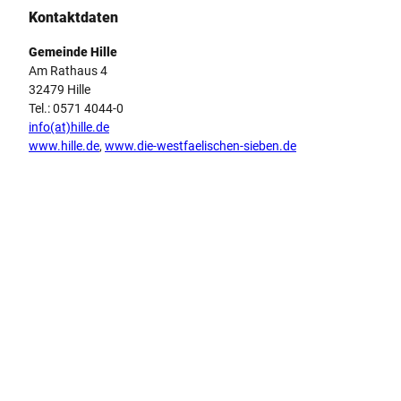
o
Kontaktdaten
u
r
Gemeinde Hille
H
Am Rathaus 4
i
32479 Hille
l
Tel.: 0571 4044-0
l
info(at)hille.de
e
www.hille.de
,
www.die-westfaelischen-sieben.de
'
ö
f
f
n
e
n