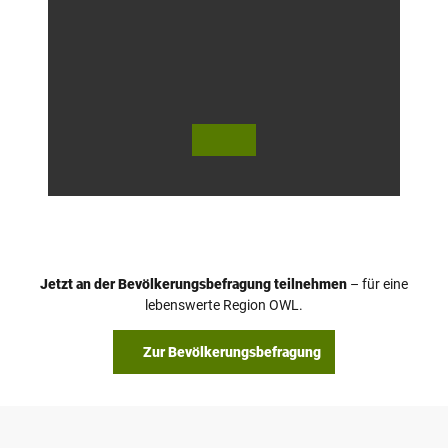
© Te
© T.
utob
Ulrich
urger
Wald
Touri
smus
/ D. K
etz
Jetzt an der Bevölkerungsbefragung teilnehmen
– für eine
lebenswerte Region OWL.
Zur Bevölkerungsbefragung