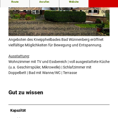
Ferienwohnung mit Blick ins Aatal
Route
Anrufen
Website
Das 55 m² große Apartment (EG) in Bad Wünnenberg
verbindet ruhige Lage mit einem weiten Blick in die Natur. Die
© Apartment zum Aatal
© Apartment im Aatal
Ferienwohnung bietet den passenden Rahmen für eine
erholsame Auszeit im Grünen und ist zugleich ein guter
Ausgangspunkt, um die Umgebung aktiv zu entdecken. Die
Nähe zum Aatal, zu Wander- und Radwegen sowie zu den
© Apartment zum Aatal |
CC-BY-SA
Angeboten des Kneippheilbades Bad Wünnenberg eröffnet
vielfältige Möglichkeiten für Bewegung und Entspannung.
Ausstattung
:
Wohnzimmer mit TV und Essbereich | voll ausgestattete Küche
(u.a. Geschirrspüler, Mikrowelle) | Schlafzimmer mit
Doppelbett | Bad mit Wanne/WC | Terrasse
Gut zu wissen
Kapazität