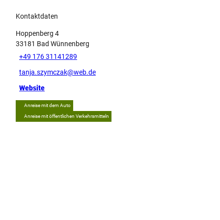
Kontaktdaten
Hoppenberg 4
33181
Bad Wünnenberg
+49 176 31141289
tanja.szymczak@web.de
Website
Anreise mit dem Auto
Anreise mit öffentlichen Verkehrsmitteln