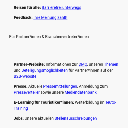
Reisen für alle:
Barrierefrei unterwegs
Feedback:
Ihre Meinung zählt!
Für Partner*innen & Branchenvertreter*innen
Partner-Website:
Informationen zur
DMO
, unseren ­
Themen
und
Beteiligungs­möglichkeiten
für Partner*innen auf der
B2B-Website
Presse:
Aktuelle
Pressemitteilungen
, Anmeldung zum
Presseverteiler
sowie unsere
Mediendatenbank
E-Learning für Touristiker*innen:
Weiterbildung im
Teuto-
Training
Jobs:
Unsere aktuellen
Stellenausschreibungen