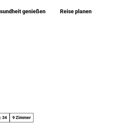
sundheit genießen
Reise planen
T
Leichte
Me
Sprache
e
i
l
e
n
: 34
9 Zimmer