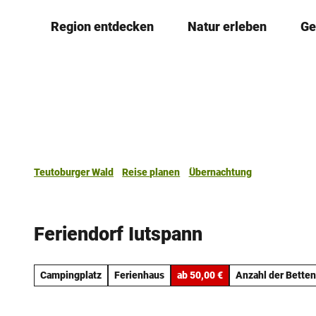
Z
Region entdecken
Natur erleben
Ge
u
m
I
n
h
a
l
t
Teutoburger Wald
Reise planen
Übernachtung
Feriendorf Iutspann
Campingplatz
Ferienhaus
ab 50,00 €
Anzahl der Betten