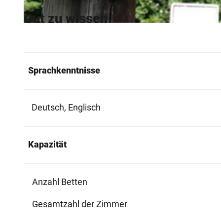
Gut zu wissen
I
u
t
s
Sprachkenntnisse
p
a
Deutsch, Englisch
n
n
1
Kapazität
Anzahl Betten
Gesamtzahl der Zimmer