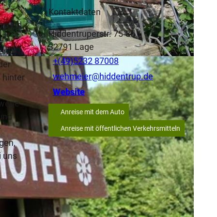
Kontaktdaten
en und
Hiddentruperstr. 75-85
er
32791
Lage
ten
+(49)5232 87008
der
wehmeier@hiddentrup.de
 hinter
Website
rwege
Anreise mit dem Auto
 und
r
Anreise mit öffentlichen Verkehrsmitteln
gen,
i uns