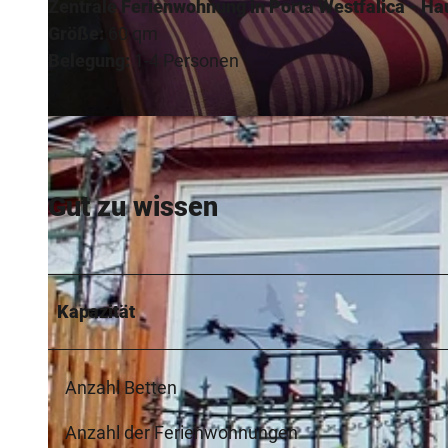
Zentrale Ferienwohnung in Porta Westfalica - H
Größe:
60 qm
Belegung:
1-4 Personen
© Touristikzentrum Westliches Weserbergland, Ferienwohnung Kaiserblick |
CC-BY-SA
Gut zu wissen
Kapazität
Anzahl Betten
Anzahl der Ferienwohnungen