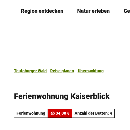
Z
Region entdecken
Natur erleben
Ge
u
m
I
n
h
a
l
t
Teutoburger Wald
Reise planen
Übernachtung
Ferienwohnung Kaiserblick
Ferienwohnung
ab 34,00 €
Anzahl der Betten: 4