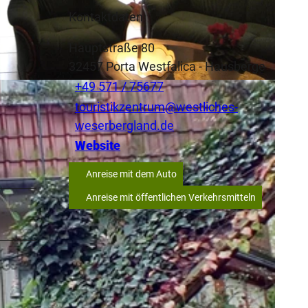
Kontaktdaten
Hauptstraße 80
32457
Porta Westfalica
- Hausberge
+49 571 / 75677
ohnung Kaiserblick |
CC-BY-SA
touristikzentrum@westliches-
weserbergland.de
Website
Anreise mit dem Auto
Anreise mit öffentlichen Verkehrsmitteln