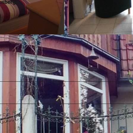
ausberge
© Touristikzentrum Westliches Weserbergland, Ferienw
4
1