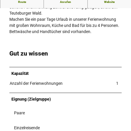
Zentral und ruhig
Route
Anrufen
Website
Schöne Ferienwohnung zentral und ruhig gelegen, direkt am
Teuteburger Wald.
Machen Sie ein paar Tage Urlaub in unserer Ferienwohnung
mit großen Wohnraum, Küche und Bad für bis zu 4 Personen.
Bettwäsche und Handtücher sind vorhanden.
Gut zu wissen
Kapazität
Anzahl der Ferienwohnungen
1
Eignung (Zielgruppe)
Paare
Einzelreisende