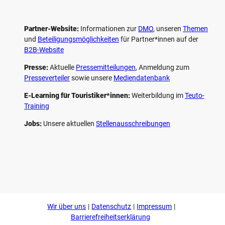
Partner-Website:
Informationen zur
DMO
, unseren ­
Themen
und
Beteiligungs­möglichkeiten
für Partner*innen auf der
B2B-Website
Presse:
Aktuelle
Pressemitteilungen
, Anmeldung zum
Presseverteiler
sowie unsere
Mediendatenbank
E-Learning für Touristiker*innen:
Weiterbildung im
Teuto-
Training
Jobs:
Unsere aktuellen
Stellenausschreibungen
F
P
Y
I
a
i
o
n
c
n
u
s
e
t
t
t
b
e
u
a
o
r
b
g
Wir über uns
Datenschutz
Impressum
o
e
e
r
k
s
a
Barrierefreiheitserklärung
t
m