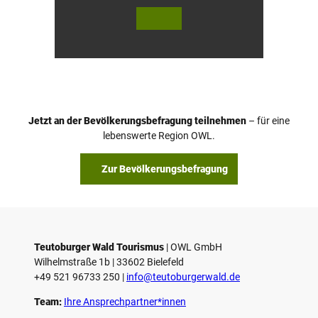
© Te
© Te
utob
utob
urger
urger
Wald
Wald
Touri
/ Stad
smus
t Höx
/ M. R
ter, D.
anft
Ketz
Jetzt an der Bevölkerungsbefragung teilnehmen
– für eine
lebenswerte Region OWL.
Zur Bevölkerungsbefragung
Teutoburger Wald Tourismus
| ­OWL GmbH
Wilhelmstraße 1b | ­33602 Bielefeld
+49 521 96733 250 |
­info@teutoburgerwald.de
Team:
Ihre Ansprechpartner*innen