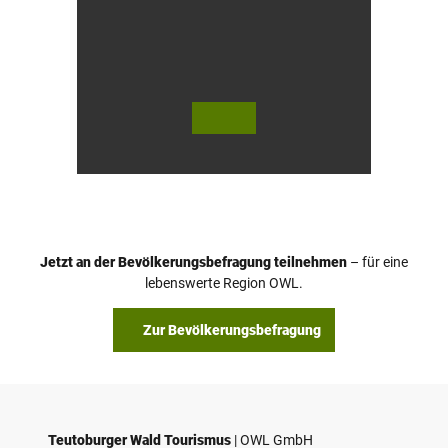
t
e
l
© Te
© Te
utob
utob
urger
urger
Wald
Wald
Touri
/ Stad
smus
t Höx
/ M. R
ter, D.
anft
Ketz
Jetzt an der Bevölkerungsbefragung teilnehmen
– für eine
lebenswerte Region OWL.
Zur Bevölkerungsbefragung
Teutoburger Wald Tourismus
| ­OWL GmbH