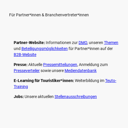
Für Partner*innen & Branchenvertreter*innen
Partner-Website:
Informationen zur
DMO
, unseren ­
Themen
und
Beteiligungs­möglichkeiten
für Partner*innen auf der
B2B-Website
Presse:
Aktuelle
Pressemitteilungen
, Anmeldung zum
Presseverteiler
sowie unsere
Mediendatenbank
E-Learning für Touristiker*innen:
Weiterbildung im
Teuto-
Training
Jobs:
Unsere aktuellen
Stellenausschreibungen
F
P
Y
I
a
i
o
n
c
n
u
s