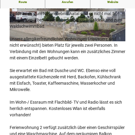
Wir begrüßen Sie in zwei neuen, ca 50 m² großen
Route
Anrufen
Website
Ferienwohnungen, direkt im Aatal, mit Blick auf den
Paddelteich. Zum Naturerlebnis Aatal sind es nicht mal 5
© Ferienwohnungen Stratmann
© Ferienwohnungen Stratmann
Gehminuten. Ebenso zur nahegelegenen Aatalklinik und zum
Waldschwimmbad.
Unsere allergikerfreundlichen Wohnungen (Haustiere sind
© Ferienwohnungen Stratmann |
CC-BY-SA
nicht erwünscht) bieten Platz für jeweils zwei Personen. In
Verbindung mit den Wohnungen kann ein zusätzliches Zimmer
mit einem Einzelbett gebucht werden.
Sie erwartet ein Bad mit Dusche und WC. Ebenso eine voll
ausgestattete Küchenzeile mit Herd, Backofen, Kühlschrank
mit Eisfach, Toaster, Kaffeemaschine, Wasserkocher und
Mikrowelle.
Im Wohn-/ Essraum mit Flachbild- TV und Radio lässt es sich
herrlich entspannen. Kostenloses Wlan ist ebenfalls
vorhanden!
Ferienwohnung 2 verfügt zusätzlich über einen Geschirrspüler
und eine Waschmaschine. Auf dem geräumigen Balkon