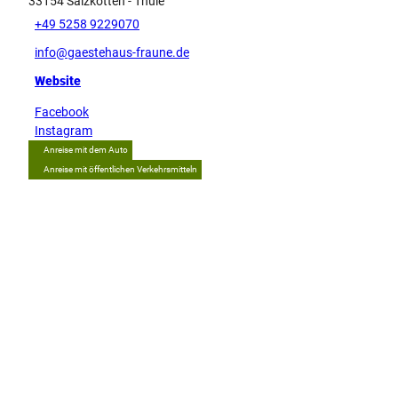
33154
Salzkotten
- Thüle
+49 5258 9229070
info@gaestehaus-fraune.de
Website
Facebook
Instagram
Anreise mit dem Auto
Anreise mit öffentlichen Verkehrsmitteln