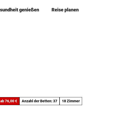
sundheit genießen
Reise planen
T
Leichte
Me
Sprache
e
i
l
e
n
ab 76,00 €
Anzahl der Betten: 37
18 Zimmer