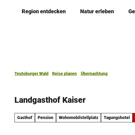
Z
Region entdecken
Natur erleben
Ge
u
m
I
n
h
a
l
t
Teutoburger Wald
Reise planen
Übernachtung
Landgasthof Kaiser
Gasthof
Pension
Wohnmobilstellplatz
Tagungshotel