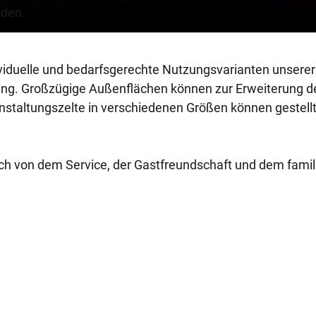
i
nden.
e
ividuelle und bedarfsgerechte Nutzungsvarianten unserer
l
gung. Großzügige Außenflächen können zur Erweiterung d
nstaltungszelte in verschiedenen Größen können gestell
e
n
ch von dem Service, der Gastfreundschaft und dem famil