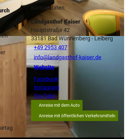
Kontaktdaten
urch
Landgasthof Kaiser
Hauptstraße 42
inen
33181
Bad Wünnenberg
- Leiberg
CC-BY-SA
+49 2953 407
rer
info@landgasthof-kaiser.de
Website
Facebook
Instagram
YouTube
Anreise mit dem Auto
Anreise mit öffentlichen Verkehrsmitteln
setag
–