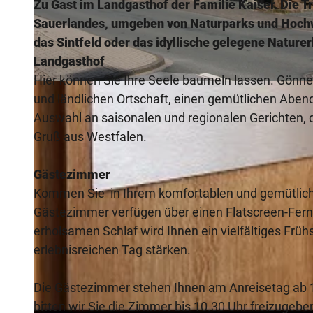
Zu Gast im Landgasthof der Familie Kaiser. Die Tr
Sauerlandes, umgeben von Naturparks und Hochwä
das Sintfeld oder das idyllische gelegene Naturer
Landgasthof
Hier können Sie Ihre Seele baumeln lassen. Gönnen
© Landgasthof Kaiser |
CC-BY-SA
und ländlichen Ortschaft, einen gemütlichen Abend
Auswahl an saisonalen und regionalen Gerichten, d
Gruß aus Westfalen.
Gästezimmer
Kommen Sie in Ihrem komfortablen und gemütlich
Gästezimmer verfügen über einen Flatscreen-Fe
erholsamen Schlaf wird Ihnen ein vielfältiges Früh
erlebnisreichen Tag stärken.
Die Gästezimmer stehen Ihnen am Anreisetag ab 
bitten wir Sie die Zimmer bis 10.30 Uhr freizugeben