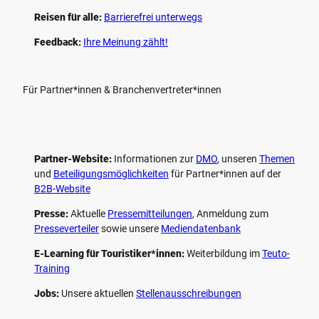
Reisen für alle:
Barrierefrei unterwegs
Feedback:
Ihre Meinung zählt!
Für Partner*innen & Branchenvertreter*innen
Partner-Website:
Informationen zur
DMO
, unseren ­
Themen
und
Beteiligungs­möglichkeiten
für Partner*innen auf der
B2B-Website
Presse:
Aktuelle
Pressemitteilungen
, Anmeldung zum
Presseverteiler
sowie unsere
Mediendatenbank
E-Learning für Touristiker*innen:
Weiterbildung im
Teuto-
Training
Jobs:
Unsere aktuellen
Stellenausschreibungen