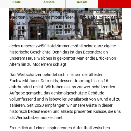
Route
Anrufen
Website
Unsere stilvollen Wertschätzer Hotelzimmer und Apartments
bieten allerhöchsten Komfort in charmanter Atmosphäre, die
D
© ALEX WALTKE FOTOGRAFIE
Tradition und Moderne miteinander vereint. Dabei verzichtet
T
das stilvolle Interieur ganz bewusst auf Austauschbares, um
6
die Einzigartigkeit jedes einzelnen Besuchs erlebbar zu
7
machen.
1
© ALEX WALTKE FOTOGRAFIE
9
Jedes unserer zwölf Hotelzimmer erzählt seine ganz eigene
historische Geschichte. Denn das ist das Besondere an
unserem Haus, welches in gekonnter Manier die Brücke von
Altem hin zu Modernem schlägt:
Das Wertschätzer befindet sich in einem der ältesten
Fachwerkhäuser Detmolds, dessen Ursprung bis ins 16.
Jahrhundert reicht. Wir haben es uns zur wertschätzenden
Aufgabe gemacht, das denkmalgeschützte Gebäude
vollumfassend und in liebevoller Detailarbeit von Grund auf zu
sanieren. Seit 2020 empfangen wir unsere Gäste in dieser
historisch bedeutenden und allseits präsenten Kulisse, die uns
als Wertschätzer auszeichnet.
Freue dich auf einen inspirierenden Aufenthalt zwischen