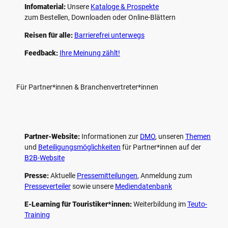
Infomaterial:
Unsere
Kataloge & Prospekte
zum Bestellen, Downloaden oder Online-Blättern
Reisen für alle:
Barrierefrei unterwegs
Feedback:
Ihre Meinung zählt!
Für Partner*innen & Branchenvertreter*innen
Partner-Website:
Informationen zur
DMO
, unseren ­
Themen
und
Beteiligungs­möglichkeiten
für Partner*innen auf der
B2B-Website
Presse:
Aktuelle
Pressemitteilungen
, Anmeldung zum
Presseverteiler
sowie unsere
Mediendatenbank
E-Learning für Touristiker*innen:
Weiterbildung im
Teuto-
Training