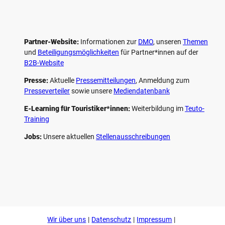
Partner-Website:
Informationen zur
DMO
, unseren ­
Themen
und
Beteiligungs­möglichkeiten
für Partner*innen auf der
B2B-Website
Presse:
Aktuelle
Pressemitteilungen
, Anmeldung zum
Presseverteiler
sowie unsere
Mediendatenbank
E-Learning für Touristiker*innen:
Weiterbildung im
Teuto-
Training
Jobs:
Unsere aktuellen
Stellenausschreibungen
F
P
Y
I
a
i
o
n
c
n
u
s
e
t
t
t
b
e
u
a
o
r
b
g
Wir über uns
Datenschutz
Impressum
o
e
e
r