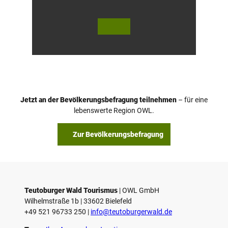
© Te
© Te
utob
utob
urger
urger
Wald
Wald
/ Hor
Touri
n-Ba
smus,
d Mei
D. Ke
nber
tz
g, D.
Ketz
Jetzt an der Bevölkerungsbefragung teilnehmen
– für eine
lebenswerte Region OWL.
Zur Bevölkerungsbefragung
Teutoburger Wald Tourismus
| ­OWL GmbH
Wilhelmstraße 1b | ­33602 Bielefeld
+49 521 96733 250 |
­info@teutoburgerwald.de