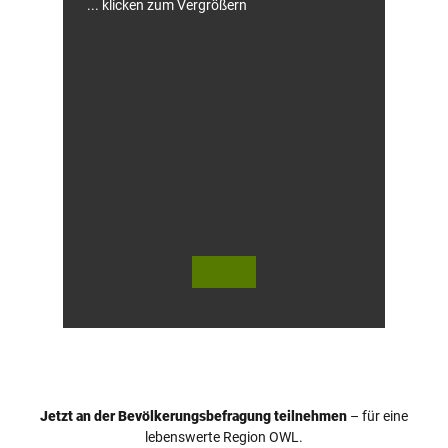
... klicken zum Vergrößern
© Te
© Te
utob
utob
urger
urger
Wald
Wald
/ Hor
Touri
n-Ba
smus,
d Mei
D. Ke
nber
tz
g, D.
Ketz
Jetzt an der Bevölkerungsbefragung teilnehmen
– für eine
lebenswerte Region OWL.