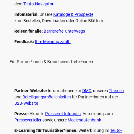
dem
Teuto-Navigator
Infomaterial:
Unsere
Kataloge & Prospekte
zum Bestellen, Downloaden oder Online-Blättern
Reisen für alle:
Barrierefrei unterwegs
Feedback:
Ihre Meinung zählt!
Für Partner*innen & Branchenvertreter*innen
Partner-Website:
Informationen zur
DMO
, unseren ­
Themen
und
Beteiligungs­möglichkeiten
für Partner*innen auf der
B2B-Website
Presse:
Aktuelle
Pressemitteilungen
, Anmeldung zum
Presseverteiler
sowie unsere
Mediendatenbank
E-Learning für Touristiker*innen:
Weiterbildung im
Teuto-